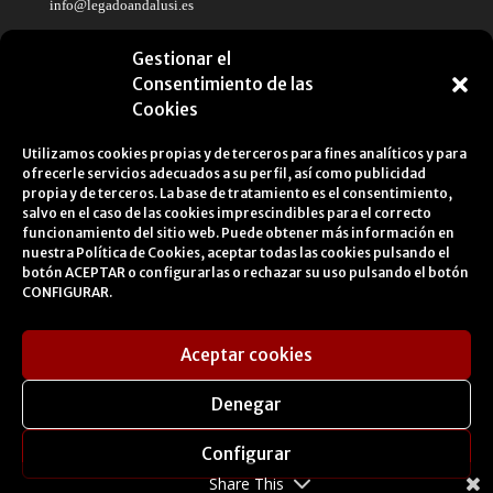
info@legadoandalusi.es
Gestionar el
Consentimiento de las
Cookies
Utilizamos cookies propias y de terceros para fines analíticos y para
ofrecerle servicios adecuados a su perfil, así como publicidad
propia y de terceros. La base de tratamiento es el consentimiento,
salvo en el caso de las cookies imprescindibles para el correcto
funcionamiento del sitio web. Puede obtener más información en
nuestra
Política de Cookies
, aceptar todas las cookies pulsando el
botón ACEPTAR o configurarlas o rechazar su uso pulsando el botón
CONFIGURAR.
Aceptar cookies
Legal Notice
Cookies Policy
Privacy Policy
Denegar
Transparency Portal
Contractor’s Profile
Configurar
Contact
Credits
Share This