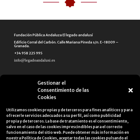
Fundación Pública Andaluza El legado andalusí
Edificio Corral del Carbón. Calle Mariana Pineda s/n. E-18009 –
Granada.
+34 958 225 995
info@legadoandalusi.es
Gestionar el
Consentimiento de las
Cookies
Utilizamos cookies propias y de terceros para fines analíticos y para
ofrecerle servicios adecuados a su perfil, así como publicidad
propia y de terceros. La base de tratamiento es el consentimiento,
salvo en el caso de las cookies imprescindibles para el correcto
funcionamiento del sitio web. Puede obtener más información en
nuestra
Política de Cookies
, aceptar todas las cookies pulsando el