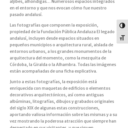
aljibes, alhóndigas… Numerosos espacios integrados
en el entorno y que nos evocan cómo fue nuestro
pasado andalusí.
Las fotografías que componen la exposición,
Alter
propiedad de la Fundación Pública Andaluza El legado
andalusí, incluyen desde espacios situados en
Alter
pequeños municipios o arquitectura rural, aislada de
entornos urbanos, a los grandes monumentos de la
arquitectura del momento, como la mezquita de
Córdoba, la Giralda o la Alhambra. Todas las imágenes
están acompañadas de una ficha explicativa.
Junto a estas fotografías, la exposición está
enriquecida con maquetas de edificios o elementos
decorativos arquitectónicos, así como antiguas
albúminas, litografías, dibujos y grabados originales
del siglo XIX de algunas estas construcciones,
aportando valiosa información sobre las mismas y a su
vez mostrando la poderosa atracción que siempre han
despertado en sus visitantes, y que siguen