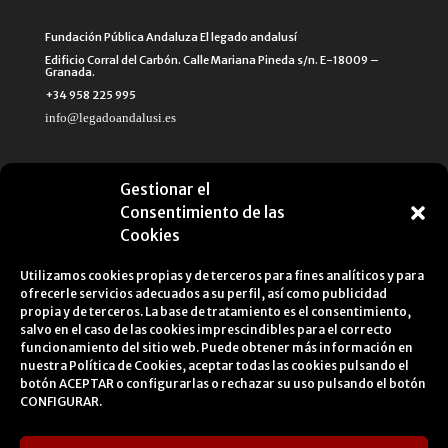
Fundación Pública Andaluza El legado andalusí
Edificio Corral del Carbón. Calle Mariana Pineda s/n. E-18009 –
Granada.
+34 958 225 995
info@legadoandalusi.es
Gestionar el
Consentimiento de las
Cookies
Utilizamos cookies propias y de terceros para fines analíticos y para
ofrecerle servicios adecuados a su perfil, así como publicidad
propia y de terceros. La base de tratamiento es el consentimiento,
salvo en el caso de las cookies imprescindibles para el correcto
funcionamiento del sitio web. Puede obtener más información en
nuestra
Política de Cookies
, aceptar todas las cookies pulsando el
botón ACEPTAR o configurarlas o rechazar su uso pulsando el botón
CONFIGURAR.