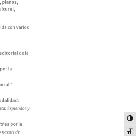
, planos,
ltural,
uida con varios
editorial
de la
por la
orial”
odalidad:
sta: Esplendor y
Alter
ttres
por la
Alter
o nazarí de