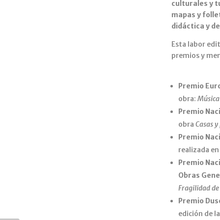
culturales y t
mapas y folle
didáctica y de
Esta labor edi
premios y men
Premio Eur
obra:
Música 
Premio Naci
obra
Casas y 
Premio Naci
realizada e
Premio Naci
Obras Gener
Fragilidad de
Premio Duse
edición de l