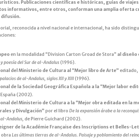
urísticos. Publicaciones científicas e históricas, guías de viajes
tos informativos, entre otros, conforman una amplia oferta cu
 difusión.
torial, reconocida a nivel nacional e internacional, ha sido disting
ciones:
opeo
en la modalidad “Division Carton Groad de Stora”
al diseño 
y poesía del Sur de al-Andalus
(1996).
onal del Ministerio de Cultura al “Mejor libro de Arte”
editado, 
palacios de al-Andalus, siglos XII y XIII
(1996).
onal de la Sociedad Geográfica Española a la “Mejor labor edit
n España (2002).
onal del Ministerio de Cultura a la “Mejor obra editada en la m
ales y Divulgación”
por el libro
De la expansión árabe a la reconqui
 al-Andalus,
de Pierre Guichard (2002).
igner de la Académie Française des Inscriptions et Belles-Le
a obra
Las últimas tierras de al-Andalus. Paisaje y poblamiento del rein