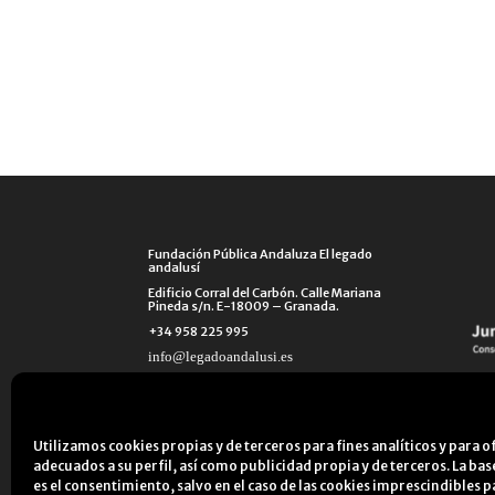
Fundación Pública Andaluza El legado
andalusí
Edificio Corral del Carbón. Calle Mariana
Pineda s/n. E-18009 – Granada.
+34 958 225 995
info@legadoandalusi.es
Utilizamos cookies propias y de terceros para fines analíticos y para o
adecuados a su perfil, así como publicidad propia y de terceros. La ba
es el consentimiento, salvo en el caso de las cookies imprescindibles p