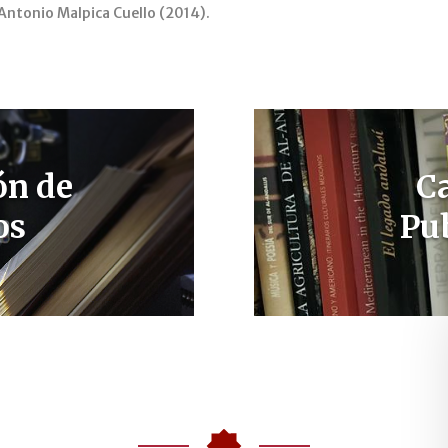
Antonio Malpica Cuello (2014).
ón de
C
os
Pu