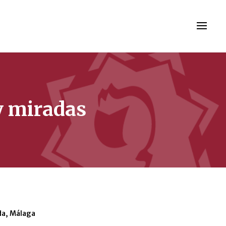
y miradas
da, Málaga