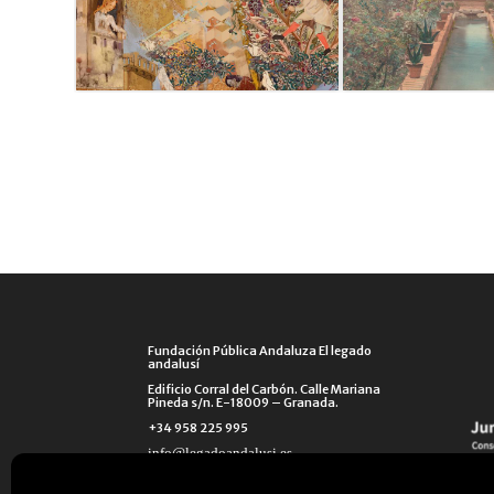
Fundación Pública Andaluza El legado
andalusí
Edificio Corral del Carbón. Calle Mariana
Pineda s/n. E-18009 – Granada.
+34 958 225 995
info@legadoandalusi.es