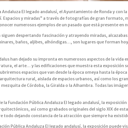
a Andaluza El legado andalusí, el Ayuntamiento de Ronda y con l
í. Espacios y miradas” a través de fotografías de gran formato, 
reconocer numerosos ejemplos de un pasado que está presente en n
siguen despertando fascinación y atrayendo miradas, alcazabas y 
minares, baños, aljibes, alhóndigas…, son lugares que forman hoy 
dalus han dejado su impronta en numerosos aspectos de la vida en 
eratura, el arte… y las edificaciones que muestra esta exposición s
riremos espacios que van desde la época omeya hasta la época naza
arquitectura rural, aislada de espacios urbanos, así como los g
mezquita de Córdoba, la Giralda o la Alhambra. Todas las imáge
de la Fundación Pública Andaluza El legado andalusí, la exposició
rquitectónicos, así como grabados originales del siglo XIX de es
e todo dejando constancia de la atracción que siempre ha existido
ión Pública Andaluza El legado andalusí, la exposición puede visit