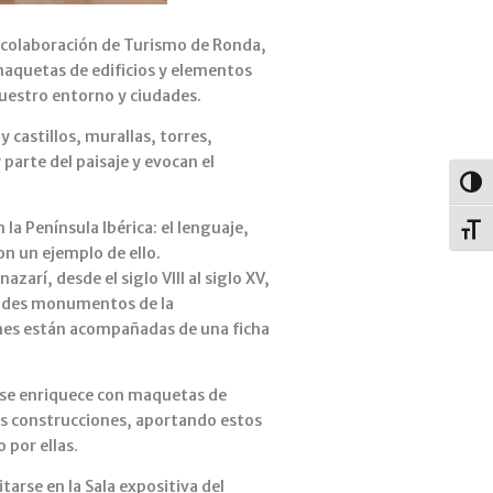
a colaboración de Turismo de Ronda,
maquetas de edificios y elementos
uestro entorno y ciudades.
castillos, murallas, torres,
parte del paisaje y evocan el
Alter
la Península Ibérica: el lenguaje,
Alter
on un ejemplo de ello.
rí, desde el siglo VIII al siglo XV,
randes monumentos de la
nes están acompañadas de una ficha
n se enriquece con maquetas de
tas construcciones, aportando estos
 por ellas.
arse en la Sala expositiva del