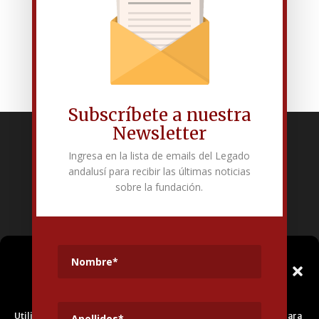
Publicidad activa de Fundación Pública Andaluza
El legado andalusí
Subscríbete a nuestra
Newsletter
Fundación Pública Andaluza El legado andalusí
Ingresa en la lista de emails del Legado
Edificio Corral del Carbón. Calle Mariana Pineda s/n. E-18009 –
andalusí para recibir las últimas noticias
Granada.
sobre la fundación.
+34 958 225 995
info@legadoandalusi.es
Gestionar el
Consentimiento de las
Cookies
Utilizamos cookies propias y de terceros para fines analíticos y para