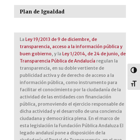
Plan de Igualdad
La
Ley 19/2013 de 9 de diciembre, de
transparencia, acceso a la información pública y
buen gobierno
, y la
Ley 1/2014, de 24 de junio, de
Transparencia Pública de Andalucía
regulan la
transparencia, en su doble vertiente de
Alter
publicidad activa y de derecho de acceso a la
información pública, como instrumento para
Alter
facilitar el conocimiento por la ciudadanía de la
actividad de las entidades con financiación
pública, promoviendo el ejercicio responsable de
dicha actividad y el desarrollo de una conciencia
ciudadana y democrática plena. En el marco de
esta legislación la Fundación Pública Andaluza El
legado andalusí pone a disposición de la
ciudadanía el Portal de Transparencia, en el que