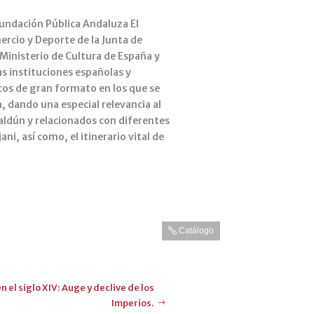
 Fundación Pública Andaluza El
ercio y Deporte de la Junta de
 Ministerio de Cultura de España y
as instituciones españolas y
icos de gran formato en los que se
, dando una especial relevancia al
Jaldún y relacionados con diferentes
i, así como, el itinerario vital de
Catálogo
n el siglo XIV: Auge y declive de los
Imperios.