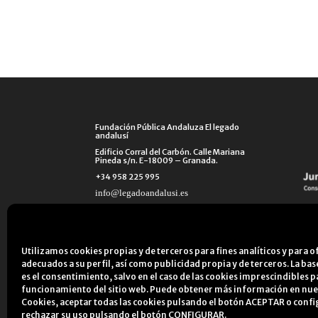
Fundación Pública Andaluza El legado
andalusí
Edificio Corral del Carbón. Calle Mariana
Pineda s/n. E-18009 – Granada.
+34 958 225 995
info@legadoandalusi.es
Utilizamos cookies propias y de terceros para fines analíticos y para o
adecuados a su perfil, así como publicidad propia y de terceros. La ba
es el consentimiento, salvo en el caso de las cookies imprescindibles p
funcionamiento del sitio web. Puede obtener más información en nu
Cookies
, aceptar todas las cookies pulsando el botón ACEPTAR o confi
Aviso Legal
Política de privacidad
Polí
rechazar su uso pulsando el botón CONFIGURAR.