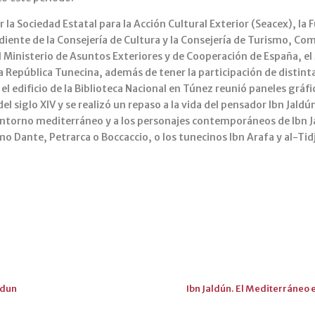
la Sociedad Estatal para la Acción Cultural Exterior (Seacex), la
iente de la Consejería de Cultura y la Consejería de Turismo, Com
l Ministerio de Asuntos Exteriores y de Cooperación de España, el
a República Tunecina, además de tener la participación de distint
l edificio de la Biblioteca Nacional en Túnez reunió paneles gráf
siglo XIV y se realizó un repaso a la vida del pensador Ibn Jaldún
el entorno mediterráneo y a los personajes contemporáneos de Ibn 
ante, Petrarca o Boccaccio, o los tunecinos Ibn Arafa y al-Tidjan
ldun
Ibn Jaldún. El Mediterráneo e