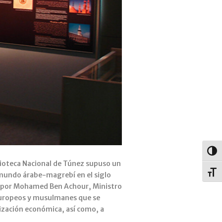
Alter
ioteca Nacional de Túnez supuso un
Alter
l mundo árabe-magrebí en el siglo
ado por Mohamed Ben Achour, Ministro
europeos y musulmanes que se
nización económica, así como, a