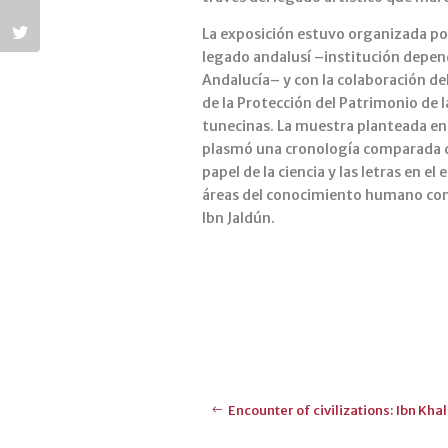
La exposición estuvo organizada por 
legado andalusí –institución depend
Andalucía– y con la colaboración de
de la Protección del Patrimonio de l
tunecinas. La muestra planteada en e
plasmó una cronología comparada del 
papel de la ciencia y las letras en 
áreas del conocimiento humano como D
Ibn Jaldún.
Encounter of civilizations: Ibn Kha