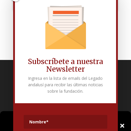
Subscríbete a nuestra
Newsletter
Fundación Pública Andaluza El legado andalusí
Ingresa en la lista de emails del Legado
Edificio Corral del Carbón. Calle Mariana Pineda s/n. E-18009 –
andalusí para recibir las últimas noticias
Granada.
sobre la fundación.
+34 958 225 995
info@legadoandalusi.es
Gestionar el
Consentimiento de las