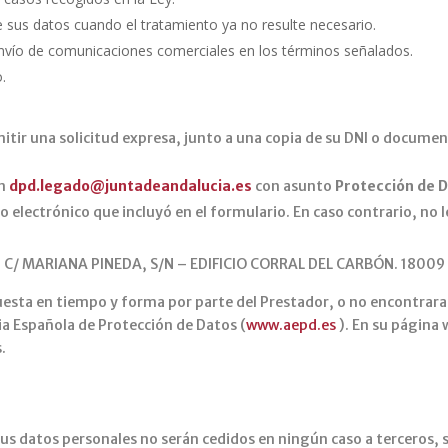
 de sus datos cuando el tratamiento ya no resulte necesario.
envío de comunicaciones comerciales en los términos señalados.
.
emitir una solicitud expresa, junto a una copia de su DNI o docume
́n
dpd.legado@juntadeandalucia.es
con asunto
Protección de D
eo electrónico que incluyó en el formulario. En caso contrario, no
ón C/ MARIANA PINEDA, S/N – EDIFICIO CORRAL DEL CARBÓN. 180
spuesta en tiempo y forma por parte del Prestador, o no encontrara
 Española de Protección de Datos (
www.aepd.es
). En su págin
.
 datos personales no serán cedidos en ningún caso a terceros, sa