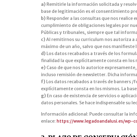
a)
Remitirle la información solicitada y resolv
base de legitimación es el consentimiento pr
b)
Responder a las consultas que nos realice en
cumplimiento de obligaciones legales por nue
Públicas y tribunales, siempre que tal inform
c)
Al remitirnos su curriculum nos autoriza a
máximo de un año, salvo que nos manifieste l
d)
Los datos recabados a través de los formul
finalidad la que explícitamente consta en los
e)
Caso de que nos lo autorice expresamente, 
incluso remisión de newsletter. Dicha informa
f)
Los datos recabados a través de banners /fo
explícitamente consta en los mismos. La base
g)
En caso de existencia de servicios o aplica
datos personales. Se hace indispensable su lect
Información adicional: Puede consultar la inf
enlace:
https://www.legadoandalusi.es/wp