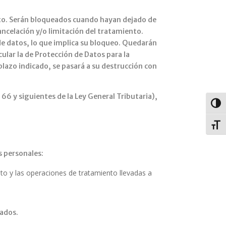
ento. Serán bloqueados cuando hayan dejado de
ancelación y/o limitación del tratamiento.
de datos, lo que implica su bloqueo. Quedarán
cular la de Protección de Datos para la
plazo indicado, se pasará a su destrucción con
66 y siguientes de la Ley General Tributaria),
Alter
Alter
s personales:
to y las operaciones de tratamiento llevadas a
tados.