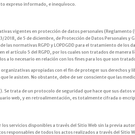
nto expreso informado, e inequívoco.
ativas vigentes en protección de datos personales (Reglamento 
 3/2018, de 5 de diciembre, de Protección de Datos Personales y Ga
 de las normativas RGPD y LOPDGDD para el tratamiento de los da
n el artículo 5 del RGPD, por los cuales son tratados de manera líc
s a lo necesario en relación con los fines para los que son tratad
organizativas apropiadas con el fin de proteger sus derechos y li
 que le asisten. No obstante, debe de ser consciente que las medi
). Se trata de un protocolo de seguridad que hace que sus datos vi
suario web, y en retroalimentación, es totalmente cifrada o encri
os servicios disponibles a través del Sitio Web sin la previa auto
cos responsables de todos los actos realizados a través del Sitio 