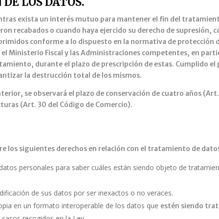
 DE LOS DATOS.
entras exista un interés mutuo para mantener el fin del tratami
fueron recabados o cuando haya ejercido su derecho de supresión, c
uprimidos conforme a lo dispuesto en la normativa de protección 
, el Ministerio Fiscal y las Administraciones competentes, en parti
tamiento, durante el plazo de prescripción de estas. Cumplido el 
ntizar la destrucción total de los mismos.
rior, se observará el plazo de conservación de cuatro años (Art. 
acturas (Art. 30 del Código de Comercio).
re los siguientes derechos en relación con el tratamiento de dato
tos personales para saber cuáles están siendo objeto de tratamien
odificación de sus datos por ser inexactos o no veraces.
opia en un formato interoperable de los datos que
estén siendo tra
s casos recogidos en la Ley.