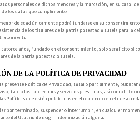
tos personales de dichos menores y la marcación, en su caso, de 
d de los datos que cumplimente.
n menor de edad únicamente podrá fundarse en su consentimiento
asistencia de los titulares de la patria potestad o tutela para la c
 tratamiento.
catorce años, fundado en el consentimiento, solo será lícito si con
lares de la patria potestad o tutela.
ÓN DE LA POLÍTICA DE PRIVACIDAD
 la presente Política de Privacidad, total o parcialmente, publica
aviso, tanto los contenidos y servicios prestados, así como la for
as Políticas que estén publicadas en el momento en el que acceda
dar por terminado, suspender o interrumpir, en cualquier momento
 parte del Usuario de exigir indemnización alguna.