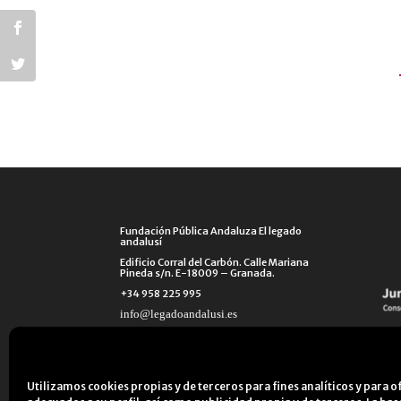
Fundación Pública Andaluza El legado
andalusí
Edificio Corral del Carbón. Calle Mariana
Pineda s/n. E-18009 – Granada.
+34 958 225 995
info@legadoandalusi.es
Utilizamos cookies propias y de terceros para fines analíticos y para o