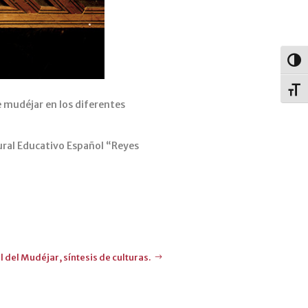
Alter
Alter
e mudéjar en los diferentes
ural Educativo Español “Reyes
al del Mudéjar, síntesis de culturas.