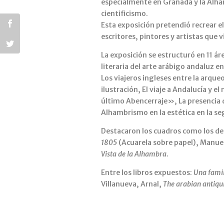
especialmente en Granada y la Alha
cientificismo.
Esta exposición pretendió recrear el
escritores, pintores y artistas que v
La exposición se estructuró en 11 ár
literaria del arte arábigo andaluz en
Los viajeros ingleses entre la arque
ilustración, El viaje a Andalucía y 
último Abencerraje», La presencia de
Alhambrismo en la estética en la se
Destacaron los cuadros como los de:
1805
(Acuarela sobre papel), Man
Vista de la Alhambra
.
Entre los libros expuestos:
Una famil
Villanueva, Arnal,
The arabian antiqui