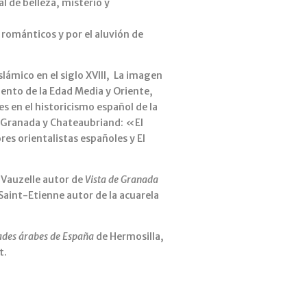
 de belleza, misterio y
 románticos y por el aluvión de
slámico en el siglo XVIII, La imagen
imiento de la Edad Media y Oriente,
s en el historicismo español de la
s, Granada y Chateaubriand: «El
res orientalistas españoles y El
 Vauzelle autor de
Vista de Granada
Saint-Etienne autor de la acuarela
des árabes de España
de Hermosilla,
t.