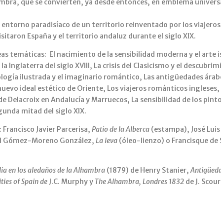
mbra, que se convierten, ya desde entonces, en emblema universal
 entorno paradisíaco de un territorio reinventado por los viajeros
isitaron España y el territorio andaluz durante el siglo XIX.
eas temáticas: El nacimiento de la sensibilidad moderna y el arte i
 la Inglaterra del siglo XVIII, La crisis del Clasicismo y el descubr
ología ilustrada y el imaginario romántico, Las antigüedades árabe
el nuevo ideal estético de Oriente, Los viajeros románticos inglese
 Delacroix en Andalucía y Marruecos, La sensibilidad de los pinto
gunda mitad del siglo XIX.
 Francisco Javier Parcerisa,
Patio de la Alberca
(estampa), José Luis
uel Gómez-Moreno González,
La leva
(óleo-lienzo) o Francisque de 
ia en los aledaños de la Alhambra
(1879) de Henry Stanier,
Antigüeda
ties of Spain de
J.C. Murphy y
The Alhambra, Londres 1832
de J. Scour