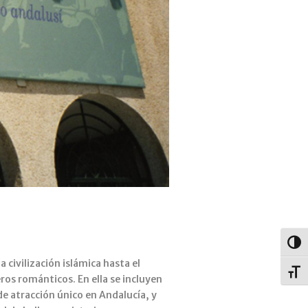
Alter
 civilización islámica hasta el
Alter
jeros románticos. En ella se incluyen
de atracción único en Andalucía, y