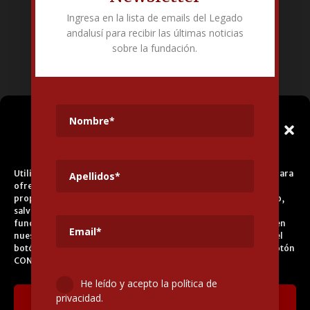
Ingresa en la lista de emails del Legado
Fundación Pública Andaluza El legado andalusí
andalusí para recibir las últimas noticias
Edificio Corral del Carbón. Calle Mariana Pineda s/n. E-18009 –
sobre la fundación.
Granada.
+34 958 225 995
info@legadoandalusi.es
Gestionar el
Consentimiento de las
Cookies
Utilizamos cookies propias y de terceros para fines analíticos y para
ofrecerle servicios adecuados a su perfil, así como publicidad
propia y de terceros. La base de tratamiento es el consentimiento,
salvo en el caso de las cookies imprescindibles para el correcto
funcionamiento del sitio web. Puede obtener más información en
nuestra
Política de Cookies
, aceptar todas las cookies pulsando el
botón ACEPTAR o configurarlas o rechazar su uso pulsando el botón
CONFIGURAR.
He leído y acepto la política de
privacidad.
Aceptar cookies