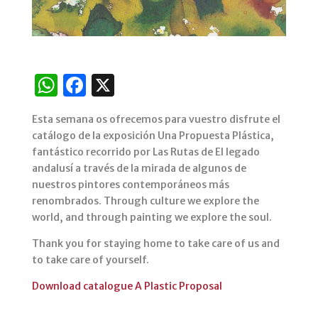
W
F
X
h
a
Esta semana os ofrecemos para vuestro disfrute el
at
c
catálogo de la exposición Una Propuesta Plástica,
s
e
fantástico recorrido por Las Rutas de El legado
andalusí a través de la mirada de algunos de
A
b
nuestros pintores contemporáneos más
p
o
renombrados. Through culture we explore the
p
o
world, and through painting we explore the soul.
k
Thank you for staying home to take care of us and
to take care of yourself.
Download catalogue A Plastic Proposal