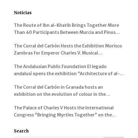
Noticias
The Route of Ibn al-Khatib Brings Together More
Than 40 Participants Between Murcia and Pinos
Genil
The Corral del Carbón Hosts the Exhibition Morisco
Zambras for Emperor Charles V. Musical
Instruments from al-Andalus
The Andalusian Public Foundation El legado
andalusí opens the exhibition “Architecture of al-
Andalus: Spaces and Visions” in Jerez de la Frontera
The Corral del Carbón in Granada hosts an
exhibition on the evolution of colour in the
representation of the Alhambra and its Gardens
The Palace of Charles V Hosts the International
Congress “Bringing Myrtles Together” on the
Gardens of the Alhambra, the Generalife and the
Mediterranean
Search