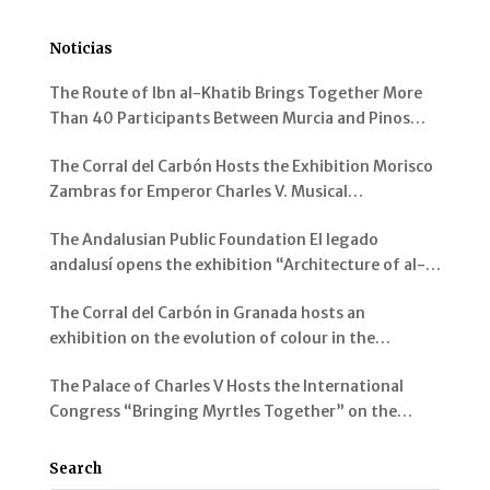
Noticias
The Route of Ibn al-Khatib Brings Together More
Than 40 Participants Between Murcia and Pinos
Genil
The Corral del Carbón Hosts the Exhibition Morisco
Zambras for Emperor Charles V. Musical
Instruments from al-Andalus
The Andalusian Public Foundation El legado
andalusí opens the exhibition “Architecture of al-
Andalus: Spaces and Visions” in Jerez de la Frontera
The Corral del Carbón in Granada hosts an
exhibition on the evolution of colour in the
representation of the Alhambra and its Gardens
The Palace of Charles V Hosts the International
Congress “Bringing Myrtles Together” on the
Gardens of the Alhambra, the Generalife and the
Mediterranean
Search