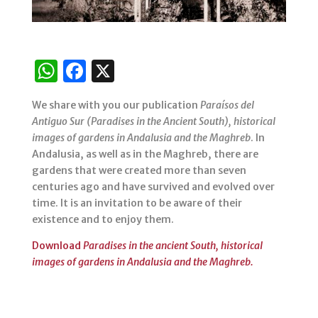
W
F
X
h
a
We share with you our publication
Paraísos del
at
c
Antiguo Sur (Paradises in the Ancient South), historical
s
e
images of gardens in Andalusia and the Maghreb
. In
Andalusia, as well as in the Maghreb, there are
A
b
gardens that were created more than seven
p
o
centuries ago and have survived and evolved over
p
o
time. It is an invitation to be aware of their
existence and to enjoy them.
k
Download
Paradises in the ancient South, historical
images of gardens in Andalusia and the Maghreb.