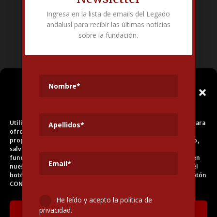
Ingresa en la lista de emails del Legado
Fundación Pública Andaluza El legado andalusí
andalusí para recibir las últimas noticias
Edificio Corral del Carbón. Calle Mariana Pineda s/n. E-18009 –
sobre la fundación.
Granada.
+34 958 225 995
info@legadoandalusi.es
Gestionar el
Consentimiento de las
Cookies
Utilizamos cookies propias y de terceros para fines analíticos y para
ofrecerle servicios adecuados a su perfil, así como publicidad
propia y de terceros. La base de tratamiento es el consentimiento,
salvo en el caso de las cookies imprescindibles para el correcto
funcionamiento del sitio web. Puede obtener más información en
nuestra
Política de Cookies
, aceptar todas las cookies pulsando el
botón ACEPTAR o configurarlas o rechazar su uso pulsando el botón
CONFIGURAR.
He leído y acepto la política de
privacidad.
Aceptar cookies