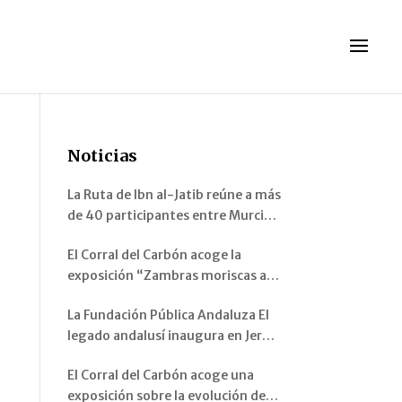
Noticias
La Ruta de Ibn al-Jatib reúne a más
de 40 participantes entre Murcia y
Pinos Genil
El Corral del Carbón acoge la
exposición “Zambras moriscas al
emperador Carlos V. Instrumentos
La Fundación Pública Andaluza El
musicales de al-Andalus”
legado andalusí inaugura en Jerez
de la Frontera la exposición
El Corral del Carbón acoge una
“Arquitectura andalusí: espacios y
exposición sobre la evolución del
miradas”