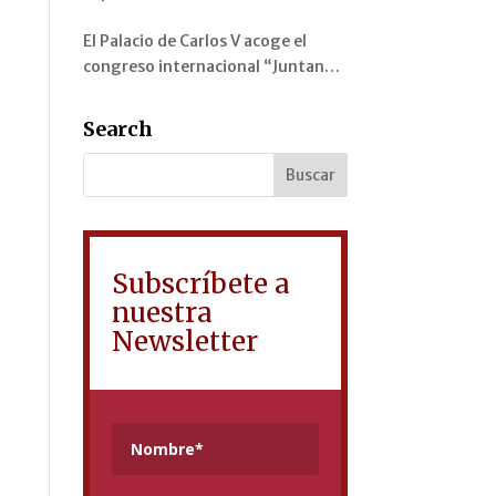
color en la representación de la
El Palacio de Carlos V acoge el
Alhambra y sus jardines
congreso internacional “Juntando
arrayanes” sobre los jardines de la
Alhambra, el Generalife y el
Search
Mediterráneo
Subscríbete a
nuestra
Newsletter