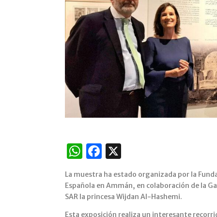
W
F
X
h
a
La muestra ha estado organizada por la Funda
at
c
Española en Ammán, en colaboración de la Gale
s
e
SAR la princesa Wijdan Al-Hashemi.
A
b
Esta exposición realiza un interesante recorri