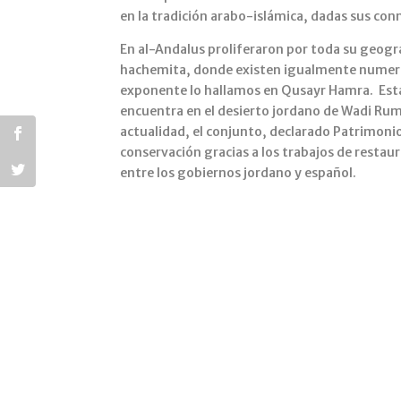
p
o
en la tradición arabo-islámica, dadas sus con
p
o
En al-Andalus proliferaron por toda su geograf
k
hachemita, donde existen igualmente numero
exponente lo hallamos en Qusayr Hamra. Esta 
encuentra en el desierto jordano de Wadi Rum
actualidad, el conjunto, declarado Patrimoni
conservación gracias a los trabajos de restau
entre los gobiernos jordano y español.