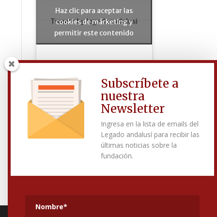
Haz clic para aceptar las
Tweets by legadoandalusi
cookies de márketing y
permitir este contenido
Subscríbete a
Síguenos en Facebook
nuestra
Newsletter
Ingresa en la lista de emails del
Haz clic para aceptar las
Legado andalusí para recibir las
cookies de márketing y
últimas noticias sobre la
permitir este contenido
fundación.