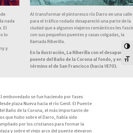
ede
Al transformar el pintoresco río Darro en una calle
ada nada
para el tráfico rodado desapareció una parte de la
. El
ciudad que a algunos viajeros románticos les fasci
o lo
con sus pequeños puentes y casas colgadas, la
llamada Riberilla.
Alter
ny y
En la ilustración, La Riberilla con el desaparecid
puente del Baño de la Corona al fondo, y en pri
Alter
término el de San Francisco (hacia 1870).
El embovedado se fue haciendo por fases
desde plaza Nueva hacia el río Genil. El Puente
del Baño de la Corona, el más importante de
los que hubo sobre el Darro, había sido
ampliado por los cristianos para formar la
plaza y sobre el viejo arco del puente elevaron