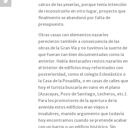
calcos de las yeserías, porque tenía intención
de reconstruirlo en otro lugar, proyecto que
finalmente se abandonó por falta de
presupuesto.
Otras casas con elementos nazaríes
perecieron también a consecuencia de las
obras de la Gran Vía y no tuvimos la suerte de
que fueran tan bien documentadas como la
anterior. Había destacados restos nazaríes en
el interior de edificios muy reformados con
posterioridad, como el colegio Eclesiástico o
la Casa de la Posadilla, o en casas de calles qu
hoy el turista buscaría en vano en el plano
(Azacayas, Pozo de Santiago, Lecheros, etc.).
Para los promotores de la apertura de la
avenida estos edificios eran viejos e
insalubres, manido argumento que todavía
hoy encontramos cuando se pretende acabar
con un barrio o un edificio histórico. Sin