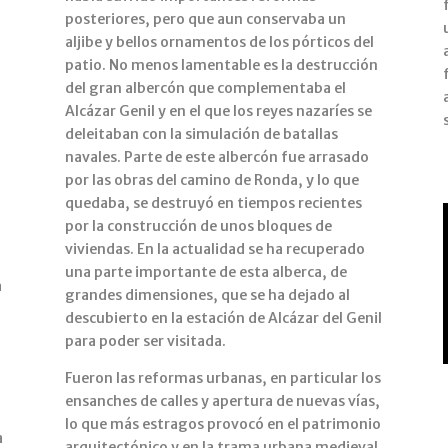
posteriores, pero que aun conservaba un
aljibe y bellos ornamentos de los pórticos del
patio. No menos lamentable es la destrucción
del gran albercón que complementaba el
Alcázar Genil y en el que los reyes nazaríes se
deleitaban con la simulación de batallas
navales. Parte de este albercón fue arrasado
por las obras del camino de Ronda, y lo que
quedaba, se destruyó en tiempos recientes
por la construcción de unos bloques de
viviendas. En la actualidad se ha recuperado
una parte importante de esta alberca, de
a
grandes dimensiones, que se ha dejado al
descubierto en la estación de Alcázar del Genil
para poder ser visitada.
Fueron las reformas urbanas, en particular los
ensanches de calles y apertura de nuevas vías,
lo que más estragos provocó en el patrimonio
a
arquitectónico y en la trama urbana medieval