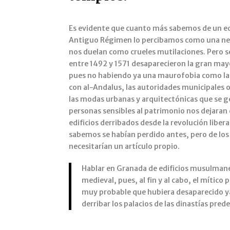
Es evidente que cuanto más sabemos de un edi
Antiguo Régimen lo percibamos como una nebu
nos duelan como crueles mutilaciones. Pero se
entre 1492 y 1571 desaparecieron la gran may
pues no habiendo ya una maurofobia como la 
con al-Andalus, las autoridades municipales
las modas urbanas y arquitectónicas que se ge
personas sensibles al patrimonio nos dejaran 
edificios derribados desde la revolución libe
sabemos se habían perdido antes, pero de lo
necesitarían un artículo propio.
Hablar en Granada de edificios musulmanes
medieval, pues, al fin y al cabo, el mítico
muy probable que hubiera desaparecido ya 
derribar los palacios de las dinastías pre