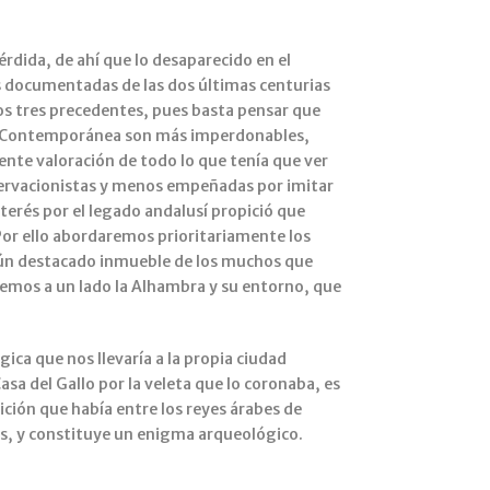
dida, de ahí que lo desaparecido en el
 documentadas de las dos últimas centurias
los tres precedentes, pues basta pensar que
Edad Contemporánea son más imperdonables,
te valoración de todo lo que tenía que ver
servacionistas y menos empeñadas por imitar
terés por el legado andalusí propició que
 Por ello abordaremos prioritariamente los
algún destacado inmueble de los muchos que
emos a un lado la Alhambra y su entorno, que
ca que nos llevaría a la propia ciudad
asa del Gallo por la veleta que lo coronaba, es
ición que había entre los reyes árabes de
cos, y constituye un enigma arqueológico.