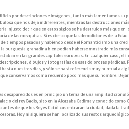
ficio por descripciones e imágenes, tanto más lamentamos su pér
losa que nos deja indiferentes, mientras las destrucciones más
ría injusto decir que en estos siglos se ha destruido más que en 
oría de las mezquitas. Sí es cierto que las demoliciones de la 
de tiempos pasados y habiendo desde el Romanticismo una crecien
 o la burguesía granadina bien podían haberse mostrado más con
staban en las grandes capitales europeas. En cualquier caso, el in
descripciones, dibujos y fotografías de esas dolorosas pérdidas.
ral hasta nuestros días, y sólo se hará referencia muy puntual a 
s que conservamos como recuerdo poco más que su nombre. Dejar
 desaparecidos es en principio un tema de una amplitud cronológi
 palacio del rey Badis, sito en la Alcazaba Cadima y conocido como C
antes de que los Reyes Católicos entraran la ciudad, dada la trad
decesoras. Hoy ni siquiera se han localizado sus restos arqueológi