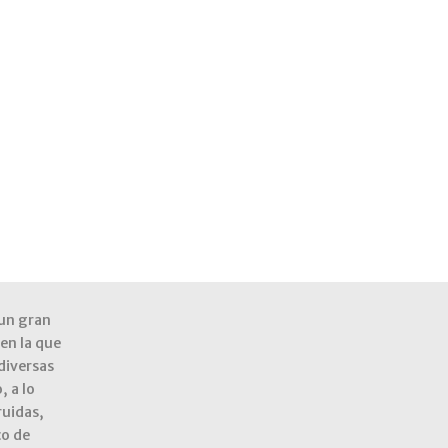
 un gran
en la que
 diversas
, a lo
ruidas,
co de