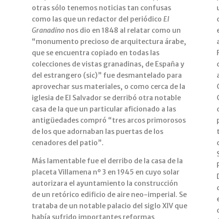
otras sólo tenemos noticias tan confusas
como las que un redactor del periódico
El
Granadino
nos dio en 1848 al relatar como un
“monumento precioso de arquitectura árabe,
que se encuentra copiado en todas las
colecciones de vistas granadinas, de España y
del estrangero (sic)” fue desmantelado para
aprovechar sus materiales, o como cerca de la
iglesia de El Salvador se derribó otra notable
casa de la que un particular aficionado a las
antigüedades compró “tres arcos primorosos
de los que adornaban las puertas de los
e
cenadores del patio”.
Más lamentable fue el derribo de la casa de la
placeta Villamena nº 3 en 1945 en cuyo solar
autorizara el ayuntamiento la construcción
de un retórico edificio de aire neo-imperial. Se
trataba de un notable palacio del siglo XIV que
había sufrido importantes reformas