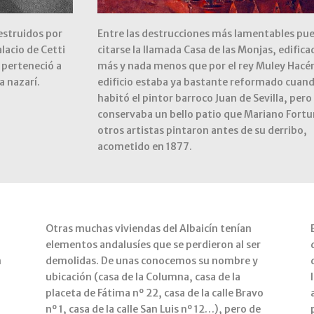
estruidos por
Entre las destrucciones más lamentables pu
alacio de Cetti
citarse la llamada Casa de las Monjas, edific
 perteneció a
más y nada menos que por el rey Muley Hacén
a nazarí.
edificio estaba ya bastante reformado cuand
habitó el pintor barroco Juan de Sevilla, pero
conservaba un bello patio que Mariano Fortu
otros artistas pintaron antes de su derribo,
acometido en 1877.
Otras muchas viviendas del Albaicín tenían
elementos andalusíes que se perdieron al ser
n
demolidas. De unas conocemos su nombre y
ubicación (casa de la Columna, casa de la
placeta de Fátima nº 22, casa de la calle Bravo
nº 1, casa de la calle San Luis nº 12…), pero de