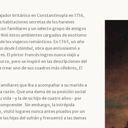
ador británico en Constantinopla en 1716,
as habitaciones secretas de los harenes
con familiares y un selecto grupo de amigos
escribió estos ambientes cargados de exotismo
 de los viajeros románticos. En 1763, un año
as
desde Estambul
, obra que entusiasmó a
gres. El pintor francés lngres nunca viajó a
turco, pero se inspiró en las descripciones del
ra crear uno de sus cuadros más célebres,
El
amiliares que iba a acompañar a su marido a
a razón. Que una dama de su posición social
su vida ─y la de su hijo de cuatro años─ por
de comprender. Sin embargo, la intrépida
o, visitó lugares nunca antes pisados por un
n las hijas del sultán y frecuentó a las damas