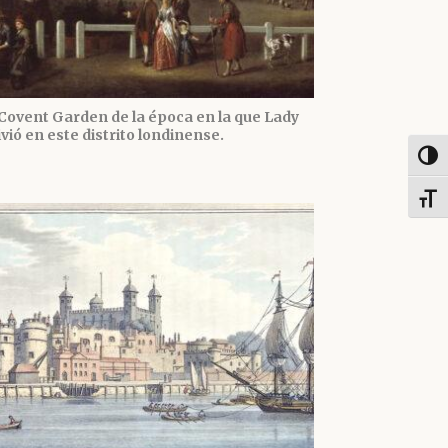
Covent Garden de la época en la que Lady
ió en este distrito londinense.
Alter
Alter