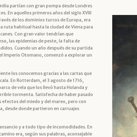
familia partían con gran pompa desde Londres
s. En aquellos primeros años del siglo XVIII
través de los dominios turcos de Europa, era
a ruta habitual hasta la ciudad de Viena para
alcanes. Con gran valor tendrían que
nso, las epidemias de peste, la falta de
ndidos. Cuando un año después de su partida
 del lmperio Otomano, comenzó a explorar un
iente los conocemos gracias a las cartas que
cala. En Rotterdam, el 3 agosto de 1716,
barco de vela que los llevó hasta Holanda y
rible tormenta. Satisfecha de haber pasado
s efectos del miedo y del mareo, pero con
aya, desde donde partieron en carruajes
 cansancio y a todo tipo de incomodidades. En
camino era, según sus palabras, aconsejable