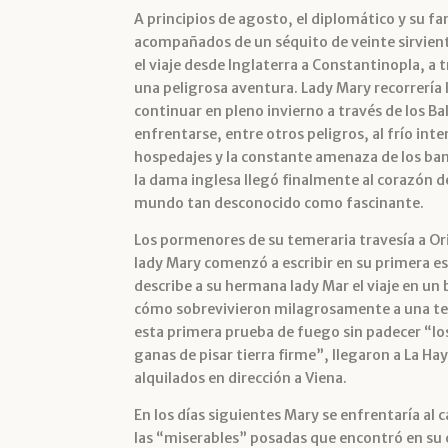
A principios de agosto, el diplomático y su 
acompañados de un séquito de veinte sirviente
el viaje desde Inglaterra a Constantinopla, a 
una peligrosa aventura. Lady Mary recorrería l
continuar en pleno invierno a través de los B
enfrentarse, entre otros peligros, al frío inte
hospedajes y la constante amenaza de los ba
la dama inglesa llegó finalmente al corazón
mundo tan desconocido como fascinante.
Los pormenores de su temeraria travesía a Or
lady Mary comenzó a escribir en su primera es
describe a su hermana lady Mar el viaje en un 
cómo sobrevivieron milagrosamente a una ter
esta primera prueba de fuego sin padecer “lo
ganas de pisar tierra firme”, llegaron a La H
alquilados en dirección a Viena.
En los días siguientes Mary se enfrentaría al
las “miserables” posadas que encontró en su 