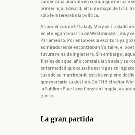
comenzaba una vida en común que no iba a ser 
primer hijo, Edward, el 16 de mayo de 1713, ha
sólo le interesaba la política.
A comienzos de 1715 lady Mary se trasladó a v
en el elegante barrio de Westminster, muy cer
Parlamento. Por entonces la escritora ya goza
admiradores se encontraban Voltaire, el poeta
futura reina de Inglaterra. Sin embargo, aquel
finales de aquel año contraía la viruela y su 
enfermedad que causaba estragos en Inglater
cuando su matrimonio estaba en pleno declive 
que marcaría su destino. En 1716 el señor 
la Sublime Puerta en Constantinopla, y aunqu
gusto.
La gran partida