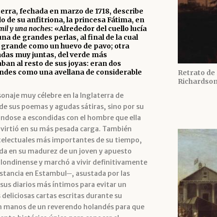
erra, fechada en marzo de 1718, describe
o de su anfitriona, la princesa Fátima, en
mil y una noches
: «Alrededor del cuello lucía
una de grandes perlas, al final de la cual
n grande como un huevo de pavo; otra
das muy juntas, del verde más
ban al resto de sus joyas: eran dos
andes como una avellana de considerable
Retrato de
Richardson
onaje muy célebre en la Inglaterra de
ad de sus poemas y agudas sátiras, sino por su
ándose a escondidas con el hombre que ella
onvirtió en su más pesada carga. También
telectuales más importantes de su tiempo,
ada en su madurez de un joven y apuesto
 londinense y marchó a vivir definitivamente
 estancia en Estambul─, asustada por las
sus diarios más íntimos para evitar un
deliciosas cartas escritas durante su
en manos de un reverendo holandés para que