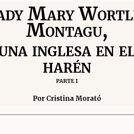
ady Mary Wortl
Montagu,
una inglesa en e
harén
PARTE I
Por
Cristina Morató