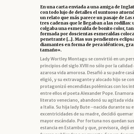
En una carta enviada a una amiga de Inglat
con todo lujo de detalles el suntuoso atuend
un relato que más parece un pasaje de
Las 
tres cadenas que le llegaban a las rodillas: 
colgaba una esmeralda de bonito color, ta
formada por doscientas esmeraldas coloca
penetrante […]. Mas sus pendientes eclipsa
diamantes en forma de pera idénticos, gr
tamaño».
Lady Wortley Montagu se convirtió en un pers
principios del siglo XVIII no sólo por la calid
azarosa vida amorosa. Desafió a su padre cas
eligió, y su extravagante y alocado hijo se c
protagonizó encendidas polémicas con los in
entre ellos el poeta Alexander Pope. Enamor
literato veneciano, abandonó su agitada vida
a Italia. Su hija lady Bute ─nacida durante su
excentricidades de su madre, decidió quemar 
mayor escándalo. Por fortuna nos quedan sus 
estancia en Estambul y que, previsora, dejó 