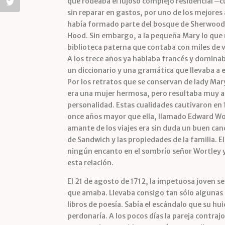
que rodeaba el lujoso complejo residencial ─c
sin reparar en gastos, por uno de los mejores
había formado parte del bosque de Sherwood,
Hood. Sin embargo, a la pequeña Mary lo que 
biblioteca paterna que contaba con miles de 
A los trece años ya hablaba francés y dominaba
un diccionario y una gramática que llevaba a e
Por los retratos que se conservan de lady M
era una mujer hermosa, pero resultaba muy at
personalidad. Estas cualidades cautivaron en
once años mayor que ella, llamado Edward Wo
amante de los viajes era sin duda un buen can
de Sandwich y las propiedades de la familia. E
ningún encanto en el sombrío señor Wortley 
esta relación.
El 21 de agosto de 1712, la impetuosa joven s
que amaba. Llevaba consigo tan sólo algunas 
libros de poesía. Sabía el escándalo que su hu
perdonaría. A los pocos días la pareja contra