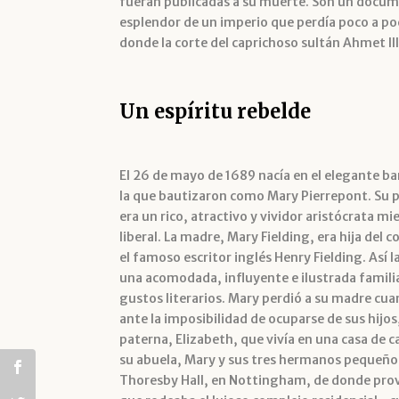
fueran publicadas a su muerte. Son un docume
esplendor de un imperio que perdía poco a po
donde la corte del caprichoso sultán Ahmet ll
Un espíritu rebelde
El 26 de mayo de 1689 nacía en el elegante b
la que bautizaron como Mary Pierrepont. Su 
era un rico, atractivo y vividor aristócrata m
liberal. La madre, Mary Fielding, era hija de
el famoso escritor inglés Henry Fielding. Así
una acomodada, influyente e ilustrada familia
gustos literarios. Mary perdió a su madre cu
ante la imposibilidad de ocuparse de sus hijos,
paterna, Elizabeth, que vivía en una casa de c
su abuela, Mary y sus tres hermanos pequeños
Thoresby Hall, en Nottingham, de donde prove