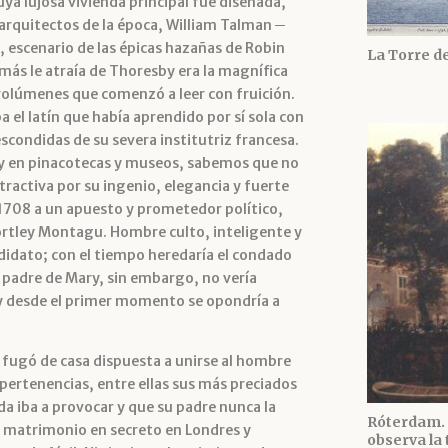
uya lujosa vivienda principal fue diseñada,
 arquitectos de la época, William Talman ─
 escenario de las épicas hazañas de Robin
La Torre de
más le atraía de Thoresby era la magnífica
volúmenes que comenzó a leer con fruición.
 el latín que había aprendido por sí sola con
scondidas de su severa institutriz francesa.
ary en pinacotecas y museos, sabemos que no
ractiva por su ingenio, elegancia y fuerte
 1708 a un apuesto y prometedor político,
rtley Montagu. Hombre culto, inteligente y
didato; con el tiempo heredaría el condado
l padre de Mary, sin embargo, no vería
y desde el primer momento se opondría a
e fugó de casa dispuesta a unirse al hombre
pertenencias, entre ellas sus más preciados
ida iba a provocar y que su padre nunca la
Róterdam. 
jo matrimonio en secreto en Londres y
observa la 