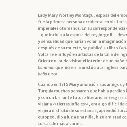
Lady Mary Wortley Montagu, esposa del embaj
fue la primera persona occidental en visitar l
imperiales otomanos. En su correspondencia 
─que incluía a la esposa del rey Jorge II─, d
y sensualidad que harían volar la imaginación
después de su muerte, se publicó su libro
Cart
Voltaire e influyó en artistas de la talla de In
Oriente ni pudo visitar el interior de un baño 
hamman
que hiciera la aristócrata inglesa pa
baño turco
.
Cuando en 1716 Mary anunció a sus amigos y f
Turquía muchos pensaron que había perdido l
y con un brillante futuro literario arriesgara 
viajar a «tierras infieles», era algo difícil 
viajera disfrutó de su estancia, aprendió turc
europeo, dio a luz a una niña, hizo amistad co
turcas de más alcurnia.