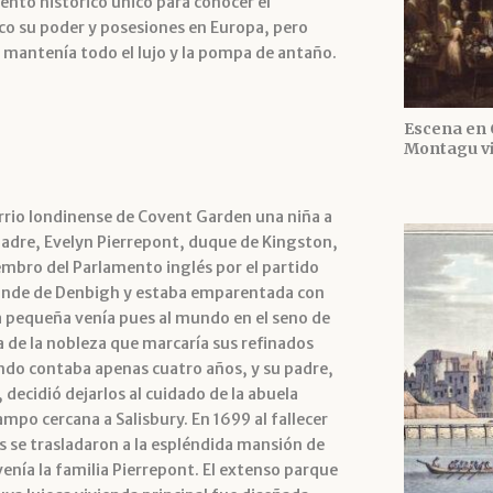
nto histórico único para conocer el
co su poder y posesiones en Europa, pero
l mantenía todo el lujo y la pompa de antaño.
Escena en 
Montagu viv
arrio londinense de Covent Garden una niña a
padre, Evelyn Pierrepont, duque de Kingston,
iembro del Parlamento inglés por el partido
l conde de Denbigh y estaba emparentada con
 la pequeña venía pues al mundo en el seno de
 de la nobleza que marcaría sus refinados
ando contaba apenas cuatro años, y su padre,
 decidió dejarlos al cuidado de la abuela
ampo cercana a Salisbury. En 1699 al fallecer
 se trasladaron a la espléndida mansión de
nía la familia Pierrepont. El extenso parque