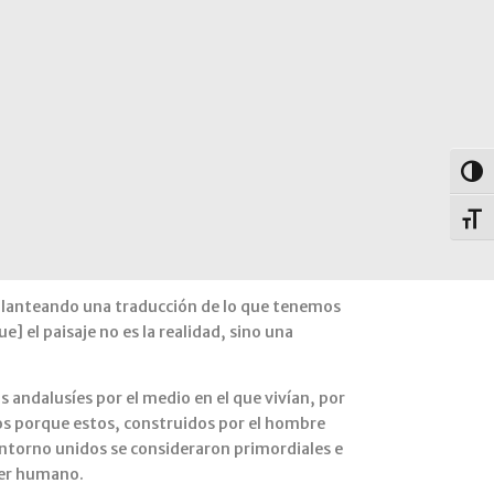
Alter
Alter
 planteando una traducción de lo que tenemos
e] el paisaje no es la realidad, sino una
s andalusíes por el medio en el que vivían, por
nos porque estos, construidos por el hombre
entorno unidos se consideraron primordiales e
 ser humano.