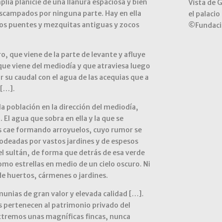
plia planicie de una llanura espaciosa y bien
Vista de G
escampados por ninguna parte. Hay en ella
el palacio
dos puentes y mezquitas antiguas y zocos
©Fundació
ro, que viene de la parte de levante y afluye
, que viene del mediodía y que atraviesa luego
r su caudal con el agua de las acequias que a
 […].
a población en la dirección del mediodía,
El agua que sobra en ella y la que se
s cae formando arroyuelos, cuyo rumor se
rodeadas por vastos jardines y de espesos
l sultán, de forma que detrás de esa verde
omo estrellas en medio de un cielo oscuro. Ni
de huertos, cármenes o jardines.
lmunias de gran valor y elevada calidad […].
 pertenecen al patrimonio privado del
extremos unas magníficas fincas, nunca