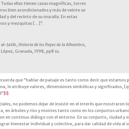
Todas ellas tienen casas magníficas, torres
eros bien acondicionados y más de veinte se
ad y del recinto de su muralla. En estas
linos y mezquitas […]”.
 al-Jatib,
Historia de los Reyes de la Alhambra
,
 López, Granada, 1998, pp8 ss.
 recuerda que “hablar de paisaje es tanto como decir que estamos
na, le atribuye valores, dimensiones simbólicas y significados, [qu
d“
[I]
.
ciales, no podemos dejar de insistir en el interés que mostraron lo
leza, en árboles y ríos y montes tanto como en los conjuntos urba
ron en continuo diálogo con el entorno. En su conjunto, ciudad y 
grar bienestar individual y colectivo, para dar calidad de vida al