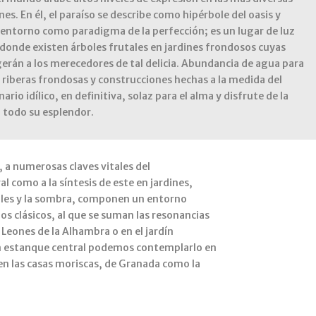
s. En él, el paraíso se describe como hipérbole del oasis y
 entorno como paradigma de la perfección; es un lugar de luz
donde existen árboles frutales en jardines frondosos cuyas
rán a los merecedores de tal delicia. Abundancia de agua para
, riberas frondosas y construcciones hechas a la medida del
rio idílico, en definitiva, solaz para el alma y disfrute de la
 todo su esplendor.
, a numerosas claves vitales del
l como a la síntesis de este en jardines,
árboles y la sombra, componen un entorno
los clásicos, al que se suman las resonancias
Leones de la Alhambra o en el jardín
 con estanque central podemos contemplarlo en
 en las casas moriscas, de Granada como la