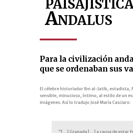
paisajístic
Andalus
Para la civilización and
que se ordenaban sus va
El célebre historiador Ibn al-Jatib, estadista,
sensible, minucioso, íntimo, al estilo de un e
imágenes. Así lo tradujo José María Casciaro:
”[…] Granada […] a causa de estar fr