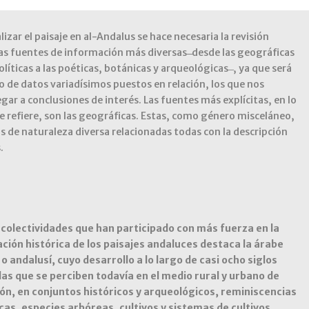
izar el paisaje en al-Andalus se hace necesaria la revisión
as fuentes de información más diversas ̶̶ desde las geográficas
líticas a las poéticas, botánicas y arqueológicas ̶ , ya que será
de datos variadísimos puestos en relación, los que nos
egar a conclusiones de interés. Las fuentes más explícitas, en lo
e refiere, son las geográficas. Estas, como género misceláneo,
s de naturaleza diversa relacionadas todas con la descripción
.
 colectividades que han participado con más fuerza en la
ción histórica de los paisajes andaluces destaca la árabe
o andalusí, cuyo desarrollo a lo largo de casi ocho siglos
las que se perciben todavía en el medio rural y urbano de
ón, en conjuntos históricos y arqueológicos, reminiscencias
as, especies arbóreas, cultivos y sistemas de cultivos,