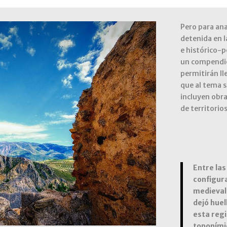
Pero para anal
detenida en l
e histórico-po
un compendio 
permitirán ll
que al tema s
incluyen obra
de territorios
Entre las
configura
medieval 
dejó huel
esta regi
toponímic