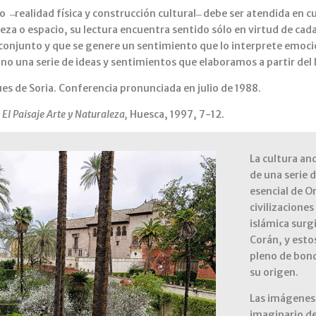
̶ realidad física y construcción cultural ̶ debe ser atendida en c
aleza o espacio, su lectura encuentra sentido sólo en virtud de ca
 conjunto y que se genere un sentimiento que lo interprete emoci
 sino una serie de ideas y sentimientos que elaboramos a partir del
s de Soria. Conferencia pronunciada en julio de 1988.
s El Paisaje Arte y Naturaleza,
Huesca, 1997, 7-12.
La cultura and
de una serie d
esencial de O
civilizaciones
islámica surgi
Corán, y esto
pleno de bond
su origen.
Las imágenes 
imaginario de