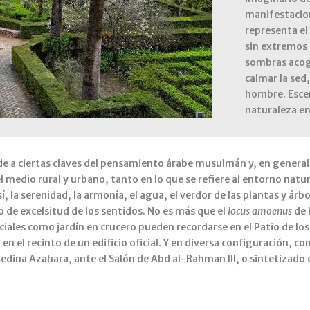
manifestacione
representa el
sin extremos 
sombras acoge
calmar la sed
hombre. Escena
naturaleza en
onde a ciertas claves del pensamiento árabe musulmán y, en general
l medio rural y urbano, tanto en lo que se refiere al entorno natura
usí, la serenidad, la armonía, el agua, el verdor de las plantas y 
 de excelsitud de los sentidos. No es más que el
locus
amoenus
de 
ales como jardín en crucero pueden recordarse en el Patio de los 
en el recinto de un edificio oficial. Y en diversa configuración,
Medina Azahara, ante el Salón de Abd al-Rahman III, o sintetizado