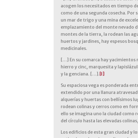
acogen los necesitados en tiempo de 
como de una segunda cosecha. Por su
un mar de trigo y una mina de excele
emplazamiento del monte nevado de S
montes de la tierra, la rodean las ag
huertos y jardines, hay espesos bos
medicinales.
[…] En su comarca hay yacimientos 
hierro y cinc, marquesita y lapislázu
y la genciana. […].
[I]
Su espaciosa vega es ponderada entre 
extendido por una llanura atravesada 
alquerías y huertas con bellísimos l
rodean colinas y cerros como en form
ello se imagina uno la ciudad como r
del círculo hasta las elevadas colinas
Los edificios de esta gran ciudad y l