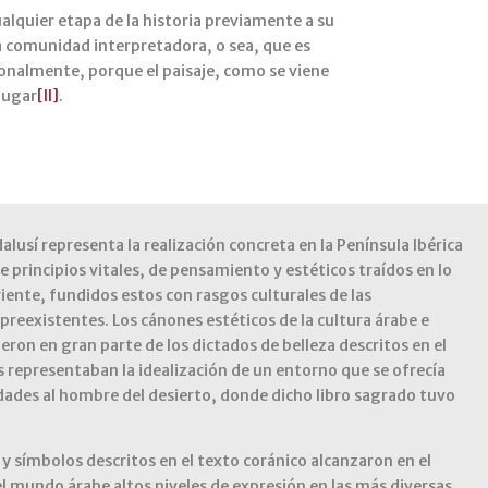
ualquier etapa de la historia previamente a su
da comunidad interpretadora, o sea, que es
onalmente, porque el paisaje, como se viene
 lugar
[II]
.
alusí representa la realización concreta en la Península Ibérica
e principios vitales, de pensamiento y estéticos traídos en lo
riente, fundidos estos con rasgos culturales de las
 preexistentes. Los cánones estéticos de la cultura árabe e
eron en gran parte de los dictados de belleza descritos en el
s representaban la idealización de un entorno que se ofrecía
ades al hombre del desierto, donde dicho libro sagrado tuvo
y símbolos descritos en el texto coránico alcanzaron en el
l mundo árabe altos niveles de expresión en las más diversas