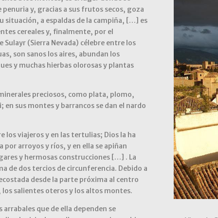
penuria y, gracias a sus frutos secos, goza
 situación, a espaldas de la campiña, […] es
ntes cereales y, finalmente, por el
ulayr (Sierra Nevada) célebre entre los
uas, son sanos los aires, abundan los
ques y muchas hierbas olorosas y plantas
minerales preciosos, como plata, plomo,
li; en sus montes y barrancos se dan el nardo
los viajeros y en las tertulias; Dios la ha
por arroyos y ríos, y en ella se apiñan
ugares y hermosas construcciones […] . La
a de dos tercios de circunferencia. Debido a
ecostada desde la parte próxima al centro
, los salientes oteros y los altos montes.
os arrabales que de ella dependen se