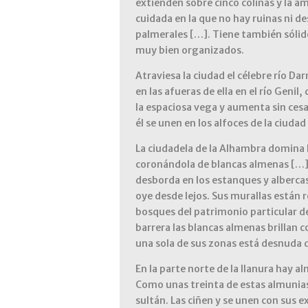
extienden sobre cinco colinas y la am
cuidada en la que no hay ruinas ni d
palmerales […]. Tiene también sóli
muy bien organizados.
Atraviesa la ciudad el célebre río Dar
en las afueras de ella en el río Genil
la espaciosa vega y aumenta sin cesa
él se unen en los alfoces de la ciudad
La ciudadela de la Alhambra domina l
coronándola de blancas almenas […]. 
desborda en los estanques y alberca
oye desde lejos. Sus murallas están 
bosques del patrimonio particular de
barrera las blancas almenas brillan c
una sola de sus zonas está desnuda 
En la parte norte de la llanura hay a
Como unas treinta de estas almunias
sultán. Las ciñen y se unen con sus 