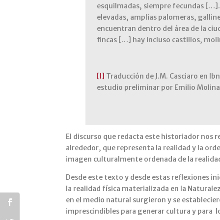
esquilmadas, siempre fecundas […]. 
elevadas, amplias palomeras, gallin
encuentran dentro del área de la ciud
fincas […] hay incluso castillos, mo
[I]
Traducción de J.M. Casciaro en Ibn
estudio preliminar por Emilio Molina
El discurso que redacta este historiador nos
alrededor, que representa la realidad y la orde
imagen culturalmente ordenada de la realida
Desde este texto y desde estas reflexiones ini
la realidad física materializada en la Natura
en el medio natural surgieron y se establecie
imprescindibles para generar cultura y para lo