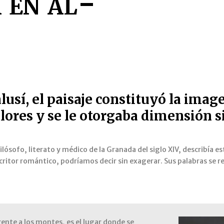
a en al-
alusí, el paisaje constituyó la imag
lores y se le otorgaba dimensión s
 filósofo, literato y médico de la Granada del siglo XIV, describía 
scritor romántico, podríamos decir sin exagerar. Sus palabras se r
ente a los montes, es el lugar donde se