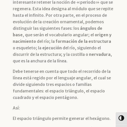
interesante retener la noción de «periodo» que se
regenera. Esta idea designa al módulo que se repite
hasta el infinito. Por otra parte, en el proceso de
evolución de la creación ornamental, podemos
distinguir las siguientes fases: los
ángulos de
base
, que serán el vocabulario angular; el
origen y
nacimiento
del río; la
formación de la estructura
o esqueleto; la
ejecución
del río, siguiendo el
discurrir de la estructura; y la costilla o
nervadura
,
que es la anchura de la línea.
Debe tenerse en cuenta que todo el recorrido de la
línea está regido por el lenguaje angular, el cual se
divide siguiendo tres espacios o familias
fundamentales: el espacio triángulo, el espacio
cuadrado y el espacio pentágono.
Así:
El espacio triángulo permite generar el hexágono.
Alter