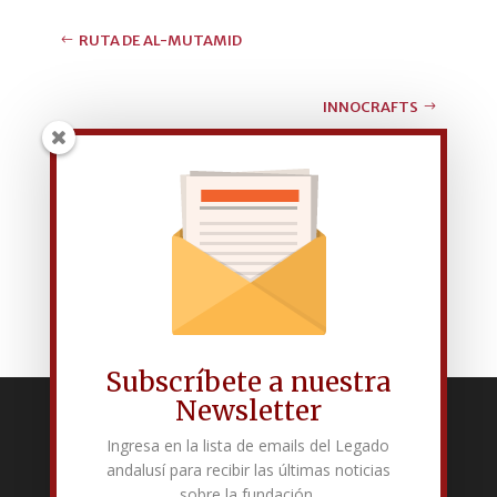
RUTA DE AL-MUTAMID
INNOCRAFTS
RELACIÓN DE PROYECTOS EUROPEOS
Subscríbete a nuestra
Newsletter
Fundación Pública Andaluza El legado andalusí
Ingresa en la lista de emails del Legado
Edificio Corral del Carbón. Calle Mariana Pineda s/n. E-18009 –
andalusí para recibir las últimas noticias
Granada.
sobre la fundación.
+34 958 225 995