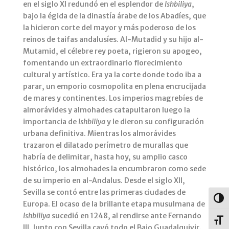
en el siglo XI redundó en el esplendor de
Ishbiliya
,
bajo la égida de la dinastía árabe de los Abadíes, que
la hicieron corte del mayor y más poderoso de los
reinos de taifas andalusíes. Al-Mutadid y su hijo al-
Mutamid, el célebre rey poeta, rigieron su apogeo,
fomentando un extraordinario florecimiento
cultural y artístico. Era ya la corte donde todo iba a
parar, un emporio cosmopolita en plena encrucijada
de mares y continentes. Los imperios magrebíes de
almorávides y almohades catapultaron luego la
importancia de
Ishbiliya
y le dieron su configuración
urbana definitiva. Mientras los almorávides
trazaron el dilatado perímetro de murallas que
habría de delimitar, hasta hoy, su amplio casco
histórico, los almohades la encumbraron como sede
de su imperio en al-Andalus. Desde el siglo XII,
Sevilla se contó entre las primeras ciudades de
Alter
Europa. El ocaso de la brillante etapa musulmana de
Ishbiliya
sucedió en 1248, al rendirse ante Fernando
Alter
III. Junto con Sevilla cayó todo el Bajo Guadalquivir.