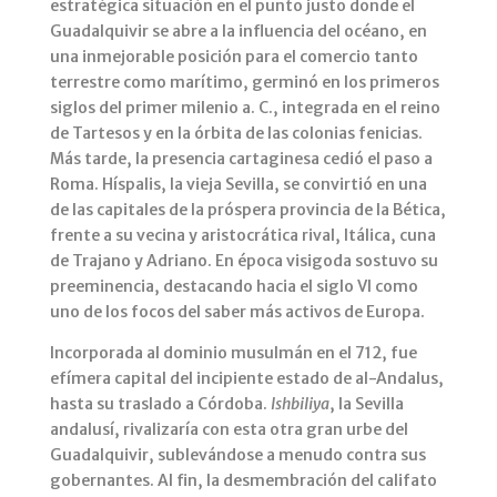
estratégica situación en el punto justo donde el
Guadalquivir se abre a la influencia del océano, en
una inmejorable posición para el comercio tanto
terrestre como marítimo, germinó en los primeros
siglos del primer milenio a. C., integrada en el reino
de Tartesos y en la órbita de las colonias fenicias.
Más tarde, la presencia cartaginesa cedió el paso a
Roma. Híspalis, la vieja Sevilla, se convirtió en una
de las capitales de la próspera provincia de la Bética,
frente a su vecina y aristocrática rival, Itálica, cuna
de Trajano y Adriano. En época visigoda sostuvo su
preeminencia, destacando hacia el siglo VI como
uno de los focos del saber más activos de Europa.
Incorporada al dominio musulmán en el 712, fue
efímera capital del incipiente estado de al-Andalus,
hasta su traslado a Córdoba.
Ishbiliya
, la Sevilla
andalusí, rivalizaría con esta otra gran urbe del
Guadalquivir, sublevándose a menudo contra sus
gobernantes. Al fin, la desmembración del califato