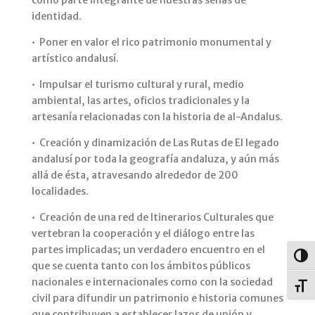
identidad.
• Poner en valor el rico patrimonio monumental y
artístico andalusí.
• Impulsar el turismo cultural y rural, medio
ambiental, las artes, oficios tradicionales y la
artesanía relacionadas con la historia de al-Andalus.
• Creación y dinamización de Las Rutas de El legado
andalusí por toda la geografía andaluza, y aún más
allá de ésta, atravesando alrededor de 200
localidades.
• Creación de una red de Itinerarios Culturales que
vertebran la cooperación y el diálogo entre las
partes implicadas; un verdadero encuentro en el
Alter
que se cuenta tanto con los ámbitos públicos
nacionales e internacionales como con la sociedad
Alter
civil para difundir un patrimonio e historia comunes
que contribuyen a establecer lazos de unión y