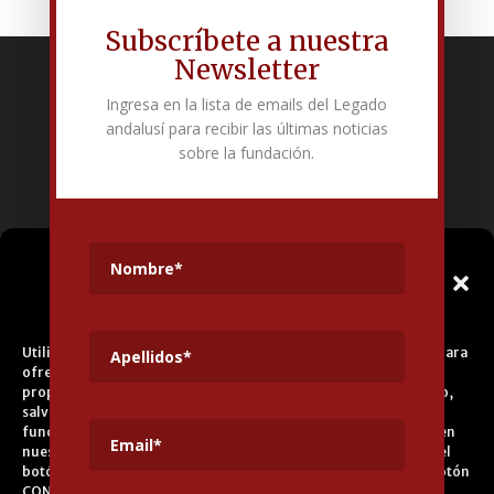
Subscríbete a nuestra
Newsletter
Fundación Pública Andaluza El legado andalusí
Ingresa en la lista de emails del Legado
Edificio Corral del Carbón. Calle Mariana Pineda s/n. E-18009 –
andalusí para recibir las últimas noticias
Granada.
sobre la fundación.
+34 958 225 995
info@legadoandalusi.es
Gestionar el
Consentimiento de las
Cookies
Utilizamos cookies propias y de terceros para fines analíticos y para
ofrecerle servicios adecuados a su perfil, así como publicidad
propia y de terceros. La base de tratamiento es el consentimiento,
salvo en el caso de las cookies imprescindibles para el correcto
funcionamiento del sitio web. Puede obtener más información en
nuestra
Política de Cookies
, aceptar todas las cookies pulsando el
botón ACEPTAR o configurarlas o rechazar su uso pulsando el botón
CONFIGURAR.