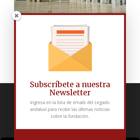
Gran Mezquita de Damasco. Siria.
Gran Mezquita de Damasco o de los Omeyas. Siria.
Subscríbete a nuestra
Newsletter
Fundación Pública Andaluza El legado andalusí
Ingresa en la lista de emails del Legado
Edificio Corral del Carbón. Calle Mariana Pineda s/n. E-18009 –
andalusí para recibir las últimas noticias
Granada.
sobre la fundación.
+34 958 225 995
info@legadoandalusi.es