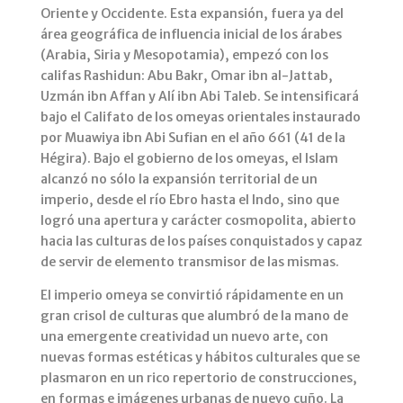
Oriente y Occidente. Esta expansión, fuera ya del
área geográfica de influencia inicial de los árabes
(Arabia, Siria y Mesopotamia), empezó con los
califas Rashidun: Abu Bakr, Omar ibn al-Jattab,
Uzmán ibn Affan y Alí ibn Abi Taleb. Se intensificará
bajo el Califato de los omeyas orientales instaurado
por Muawiya ibn Abi Sufian en el año 661 (41 de la
Hégira). Bajo el gobierno de los omeyas, el Islam
alcanzó no sólo la expansión territorial de un
imperio, desde el río Ebro hasta el Indo, sino que
logró una apertura y carácter cosmopolita, abierto
hacia las culturas de los países conquistados y capaz
de servir de elemento transmisor de las mismas.
El imperio omeya se convirtió rápidamente en un
gran crisol de culturas que alumbró de la mano de
una emergente creatividad un nuevo arte, con
nuevas formas estéticas y hábitos culturales que se
plasmaron en un rico repertorio de construcciones,
en formas e imágenes urbanas de nuevo cuño. La