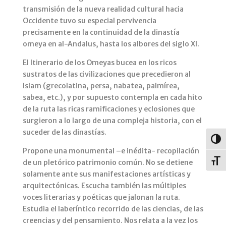
transmisión de la nueva realidad cultural hacia
Occidente tuvo su especial pervivencia
precisamente en la continuidad de la dinastía
omeya en al-Andalus, hasta los albores del siglo XI.
El Itinerario de los Omeyas bucea en los ricos
sustratos de las civilizaciones que precedieron al
Islam (grecolatina, persa, nabatea, palmírea,
sabea, etc.), y por supuesto contempla en cada hito
de la ruta las ricas ramificaciones y eclosiones que
surgieron a lo largo de una compleja historia, con el
suceder de las dinastías.
Alter
Propone una monumental –e inédita- recopilación
Alter
de un pletórico patrimonio común. No se detiene
solamente ante sus manifestaciones artísticas y
arquitectónicas. Escucha también las múltiples
voces literarias y poéticas que jalonan la ruta.
Estudia el laberíntico recorrido de las ciencias, de las
creencias y del pensamiento. Nos relata a la vez los