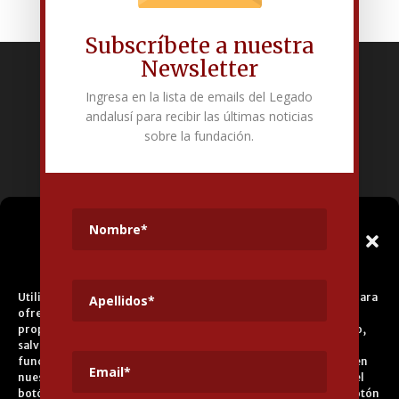
Subscríbete a nuestra
Newsletter
Fundación Pública Andaluza El legado andalusí
Ingresa en la lista de emails del Legado
Edificio Corral del Carbón. Calle Mariana Pineda s/n. E-18009 –
andalusí para recibir las últimas noticias
Granada.
sobre la fundación.
+34 958 225 995
info@legadoandalusi.es
Gestionar el
Consentimiento de las
Cookies
Utilizamos cookies propias y de terceros para fines analíticos y para
ofrecerle servicios adecuados a su perfil, así como publicidad
propia y de terceros. La base de tratamiento es el consentimiento,
salvo en el caso de las cookies imprescindibles para el correcto
funcionamiento del sitio web. Puede obtener más información en
nuestra
Política de Cookies
, aceptar todas las cookies pulsando el
botón ACEPTAR o configurarlas o rechazar su uso pulsando el botón