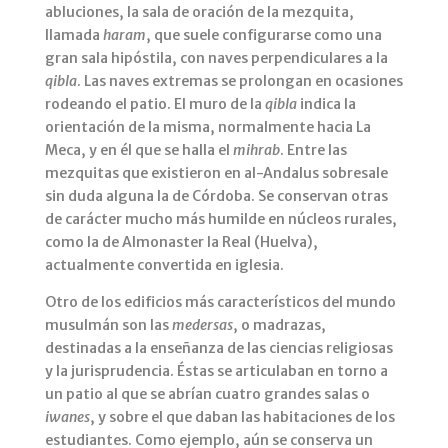
abluciones, la sala de oración de la mezquita,
llamada
haram
, que suele configurarse como una
gran sala hipóstila, con naves perpendiculares a la
qibla
. Las naves extremas se prolongan en ocasiones
rodeando el patio. El muro de la
qibla
indica la
orientación de la misma, normalmente hacia La
Meca, y en él que se halla el
mihrab
. Entre las
mezquitas que existieron en al-Andalus sobresale
sin duda alguna la de Córdoba. Se conservan otras
de carácter mucho más humilde en núcleos rurales,
como la de Almonaster la Real (Huelva),
actualmente convertida en iglesia.
Otro de los edificios más característicos del mundo
musulmán son las
medersas
, o madrazas,
destinadas a la enseñanza de las ciencias religiosas
y la jurisprudencia. Éstas se articulaban en torno a
un patio al que se abrían cuatro grandes salas o
iwanes
, y sobre el que daban las habitaciones de los
estudiantes. Como ejemplo, aún se conserva un