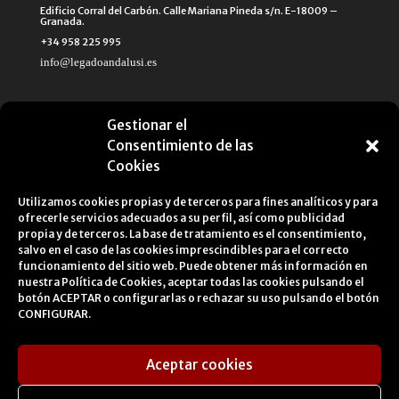
Edificio Corral del Carbón. Calle Mariana Pineda s/n. E-18009 –
Granada.
+34 958 225 995
info@legadoandalusi.es
Gestionar el
Consentimiento de las
Cookies
Utilizamos cookies propias y de terceros para fines analíticos y para
ofrecerle servicios adecuados a su perfil, así como publicidad
propia y de terceros. La base de tratamiento es el consentimiento,
salvo en el caso de las cookies imprescindibles para el correcto
funcionamiento del sitio web. Puede obtener más información en
nuestra
Política de Cookies
, aceptar todas las cookies pulsando el
botón ACEPTAR o configurarlas o rechazar su uso pulsando el botón
CONFIGURAR.
Aceptar cookies
Aviso Legal
Política de privacidad