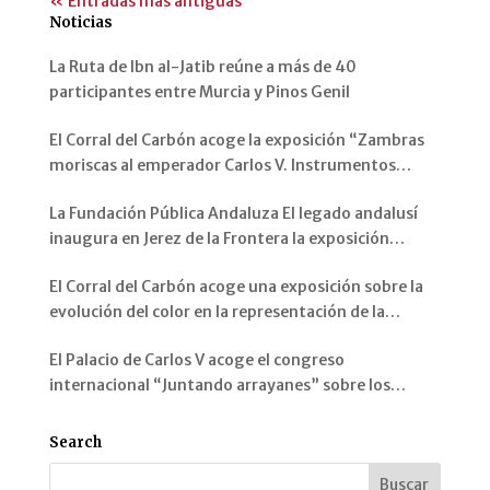
« Entradas más antiguas
Noticias
La Ruta de Ibn al-Jatib reúne a más de 40
participantes entre Murcia y Pinos Genil
El Corral del Carbón acoge la exposición “Zambras
moriscas al emperador Carlos V. Instrumentos
musicales de al-Andalus”
La Fundación Pública Andaluza El legado andalusí
inaugura en Jerez de la Frontera la exposición
“Arquitectura andalusí: espacios y miradas”
El Corral del Carbón acoge una exposición sobre la
evolución del color en la representación de la
Alhambra y sus jardines
El Palacio de Carlos V acoge el congreso
internacional “Juntando arrayanes” sobre los
jardines de la Alhambra, el Generalife y el
Mediterráneo
Search