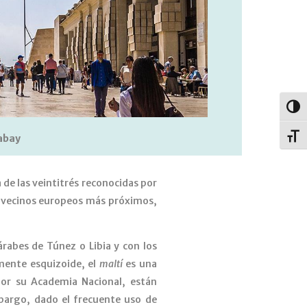
Alter
Alter
abay
de las veintitrés reconocidas por
us vecinos europeos más próximos,
rabes de Túnez o Libia y con los
amente esquizoide, el
maltí
es una
por su Academia Nacional, están
mbargo, dado el frecuente uso de