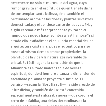
pertenecen no sólo el murmullo del agua, cuyo
rumor gravita en el espíritu de quien tiene la dicha
de contemplar tanta belleza, sino también el
perfumado aroma de las flores y plantas silvestres
domesticadas y el delicioso canto de las aves. ¿Hay
algún escenario más sorprendente y vital en el
mundo que pueda hacer sombra a la Alhambra? Y si
a todo ello le añadimos el equilibrio espacial de una
arquitectura cristalina, pues el auténtico paraíso
posee al mismo tiempo ambas propiedades: la
plenitud de la vida y la naturaleza invariable del
cristal. Es fácil llegar a la conclusión de que la
Alhambra es el todo inalcanzable de belleza
espiritual, donde el hombre alcanza la dimensión de
sacralidad y el alma se proyecta al infinito. El
paraíso —según la filosofía sufí— ha sido creado de
la luz divina, y también de luz está concebida
espacialmente esta alcazaba aérea —que corona el
cerro de la Sabika, una de las siete colinas de la