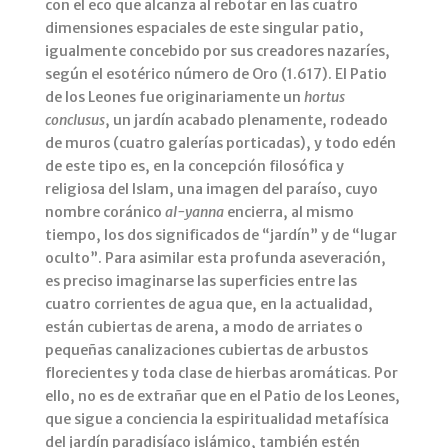
con el eco que alcanza al rebotar en las cuatro
dimensiones espaciales de este singular patio,
igualmente concebido por sus creadores nazaríes,
según el esotérico número de Oro (1.617). El Patio
de los Leones fue originariamente un
hortus
conclusus
, un jardín acabado plenamente, rodeado
de muros (cuatro galerías porticadas), y todo edén
de este tipo es, en la concepción filosófica y
religiosa del Islam, una imagen del paraíso, cuyo
nombre coránico
al-yanna
encierra, al mismo
tiempo, los dos significados de “jardín” y de “lugar
oculto”. Para asimilar esta profunda aseveración,
es preciso imaginarse las superficies entre las
cuatro corrientes de agua que, en la actualidad,
están cubiertas de arena, a modo de arriates o
pequeñas canalizaciones cubiertas de arbustos
florecientes y toda clase de hierbas aromáticas. Por
ello, no es de extrañar que en el Patio de los Leones,
que sigue a conciencia la espiritualidad metafísica
del jardín paradisíaco islámico, también estén