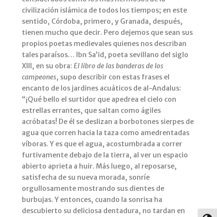
civilización islámica de todos los tiempos; en este
sentido, Córdoba, primero, y Granada, después,
tienen mucho que decir. Pero dejemos que sean sus
propios poetas medievales quienes nos describan
tales paraísos… Ibn Sa’id, poeta sevillano del siglo
XIII, en su obra:
El libro de las banderas de los
campeones
, supo describir con estas frases el
encanto de los jardines acuáticos de al-Andalus:
“¡Qué bello el surtidor que apedrea el cielo con
estrellas errantes, que saltan como ágiles
acróbatas! De él se deslizan a borbotones sierpes de
agua que corren hacia la taza como amedrentadas
víboras. Y es que el agua, acostumbrada a correr
furtivamente debajo de la tierra, al ver un espacio
abierto aprieta a huir. Más luego, al reposarse,
satisfecha de su nueva morada, sonríe
orgullosamente mostrando sus dientes de
burbujas. Y entonces, cuando la sonrisa ha
descubierto su deliciosa dentadura, no tardan en