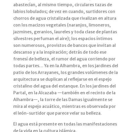
abastecían, al mismo tiempo, circulares tazas de
labios lobulados; de vez en cuando, surtidores con
chorros de agua cristalizada que rivalizan en altura
con los macizos vegetales (naranjos, limoneros,
jazmines, geranios, laureles y toda clase de plantas
silvestres perfuman el aire); los espacios íntimos
son numerosos, provistos de bancos que invitan al
descanso y a la inspiración; detrás de todo ese
frenesí de belleza, el rumor del agua corriendo por
todas partes… Ya en la Alhambra, en los jardines del
patio de los Arrayanes, los grandes volúmenes de la
arquitectura se duplican al reflejarse en el espejo
cristalino del agua del estanque. En los jardines del
Partal, en la Alcazaba —también en el recinto de la
Alhambra—, la torre de las Damas igualmente se
mira al espejo acuático, mientras es observada por
el león-surtidor que parece velar su belleza.
El agua está presente en todas las manifestaciones
de la vida en la cultura islámica.