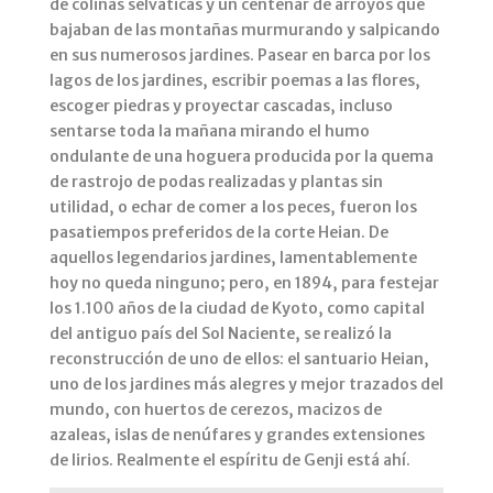
de colinas selváticas y un centenar de arroyos que
bajaban de las montañas murmurando y salpicando
en sus numerosos jardines. Pasear en barca por los
lagos de los jardines, escribir poemas a las flores,
escoger piedras y proyectar cascadas, incluso
sentarse toda la mañana mirando el humo
ondulante de una hoguera producida por la quema
de rastrojo de podas realizadas y plantas sin
utilidad, o echar de comer a los peces, fueron los
pasatiempos preferidos de la corte Heian. De
aquellos legendarios jardines, lamentablemente
hoy no queda ninguno; pero, en 1894, para festejar
los 1.100 años de la ciudad de Kyoto, como capital
del antiguo país del Sol Naciente, se realizó la
reconstrucción de uno de ellos: el santuario Heian,
uno de los jardines más alegres y mejor trazados del
mundo, con huertos de cerezos, macizos de
azaleas, islas de nenúfares y grandes extensiones
de lirios. Realmente el espíritu de Genji está ahí.