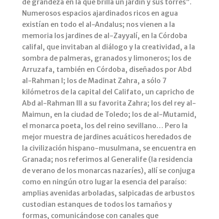
de grandeza en la que brilla un jardín y sus torres”.
Numerosos espacios ajardinados ricos en agua
existían en todo el al-Andalus; nos vienen a la
memoria los jardines de al-Zayyalí, en la Córdoba
califal, que invitaban al diálogo y la creatividad, a la
sombra de palmeras, granados y limoneros; los de
Arruzafa, también en Córdoba, diseñados por Abd
al-Rahman I; los de Madinat Zahra, a sólo 7
kilómetros de la capital del Califato, un capricho de
Abd al-Rahman III a su favorita Zahra; los del rey al-
Maimun, en la ciudad de Toledo; los de al-Mutamid,
el monarca poeta, los del reino sevillano… Pero la
mejor muestra de jardines acuáticos heredados de
la civilización hispano-musulmana, se encuentra en
Granada; nos referimos al Generalife (la residencia
de verano de los monarcas nazaríes), allí se conjuga
como en ningún otro lugar la esencia del paraíso:
amplias avenidas arboladas, salpicadas de arbustos
custodian estanques de todos los tamaños y
formas, comunicándose con canales que