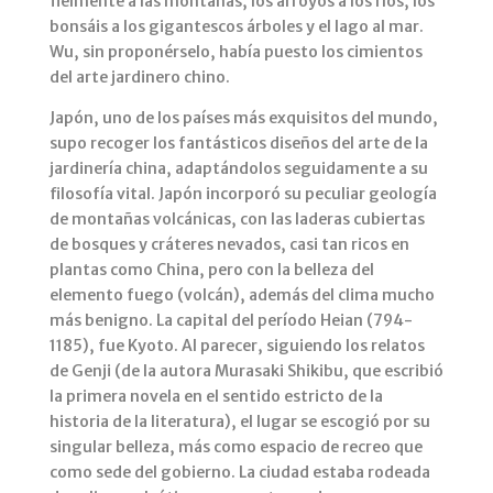
fielmente a las montañas, los arroyos a los ríos, los
bonsáis a los gigantescos árboles y el lago al mar.
Wu, sin proponérselo, había puesto los cimientos
del arte jardinero chino.
Japón, uno de los países más exquisitos del mundo,
supo recoger los fantásticos diseños del arte de la
jardinería china, adaptándolos seguidamente a su
filosofía vital. Japón incorporó su peculiar geología
de montañas volcánicas, con las laderas cubiertas
de bosques y cráteres nevados, casi tan ricos en
plantas como China, pero con la belleza del
elemento fuego (volcán), además del clima mucho
más benigno. La capital del período Heian (794-
1185), fue Kyoto. Al parecer, siguiendo los relatos
de Genji (de la autora Murasaki Shikibu, que escribió
la primera novela en el sentido estricto de la
historia de la literatura), el lugar se escogió por su
singular belleza, más como espacio de recreo que
como sede del gobierno. La ciudad estaba rodeada