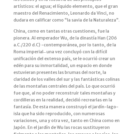
artísticos: el agua; el líquido elemento, que el gran
maestro del Renacimiento, Leonardo da Vinci, no
dudara en calificar como “la savia de la Naturaleza”.
China, como en tantas otras cuestiones, fue la
pionera. Al emperador Wu, de la dinastía Han (206
a.C./220 d.C) -contemporánea, por lo tanto, de la
Roma imperial ̶ una vez concluyó con la difícil
unificación del extenso país, se le ocurrió crear un
edén para su inmortalidad, un espacio en donde
estuvieran presentes las brumas del norte, la
claridad de los valles del sur y las fantásticas colinas
de las montañas centrales del país. Lo que ocurrió
fue que, al no poder reconstruir tales montañas y
cordilleras en la realidad, decidió recrearlas en la
fantasía. De esta manera construyó el jardín-lago-
isla que ha sido reproducido, con numerosas
variaciones, una y otra vez, tanto en China como en
Japón. En el jardín de Wu las rocas sustituyeron