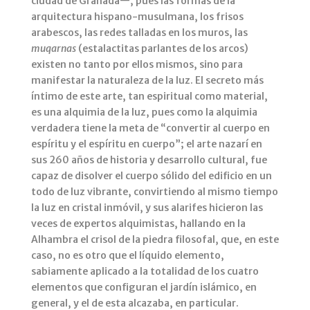
ciudad de Granada—, pues las formas de la
arquitectura hispano-musulmana, los frisos
arabescos, las redes talladas en los muros, las
muqarnas
(estalactitas parlantes de los arcos)
existen no tanto por ellos mismos, sino para
manifestar la naturaleza de la luz. El secreto más
íntimo de este arte, tan espiritual como material,
es una alquimia de la luz, pues como la alquimia
verdadera tiene la meta de “convertir al cuerpo en
espíritu y el espíritu en cuerpo”; el arte nazarí en
sus 260 años de historia y desarrollo cultural, fue
capaz de disolver el cuerpo sólido del edificio en un
todo de luz vibrante, convirtiendo al mismo tiempo
la luz en cristal inmóvil, y sus alarifes hicieron las
veces de expertos alquimistas, hallando en la
Alhambra el crisol de la piedra filosofal, que, en este
caso, no es otro que el líquido elemento,
sabiamente aplicado a la totalidad de los cuatro
elementos que configuran el jardín islámico, en
general, y el de esta alcazaba, en particular.