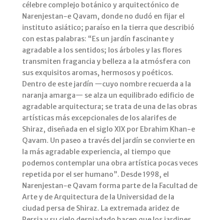
célebre complejo botánico y arquitectónico de
Narenjestan-e Qavam, donde no dudó en fijar el
instituto asiático; paraíso en la tierra que describió
con estas palabras: “Es un jardín fascinante y
agradable a los sentidos; los árboles y las flores
transmiten fragancia y belleza a la atmósfera con
sus exquisitos aromas, hermosos y poéticos.
Dentro de este jardín —cuyo nombre recuerda a la
naranja amarga— se alza un equilibrado edificio de
agradable arquitectura; se trata de una de las obras
artísticas más excepcionales de los alarifes de
Shiraz, diseñada en el siglo XIX por Ebrahim Khan-e
Qavam. Un paseo a través del jardín se convierte en
la más agradable experiencia, al tiempo que
podemos contemplar una obra artística pocas veces
repetida por el ser humano”. Desde 1998, el
Narenjestan-e Qavam forma parte de la Facultad de
Arte y de Arquitectura de la Universidad de la
ciudad persa de Shiraz. La extremada aridez de
Persia y su cielo despiadado hacen que los jardines