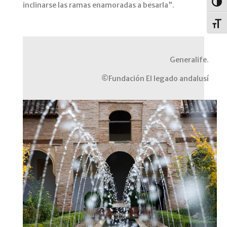
Alter
inclinarse las ramas enamoradas a besarla”.
Alter
Generalife.
©Fundación El legado andalusí