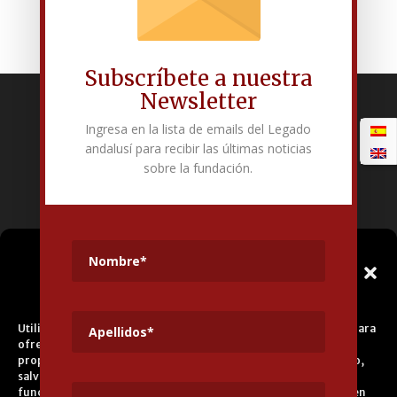
Subscríbete a nuestra
Newsletter
Fundación Pública Andaluza El legado andalusí
Ingresa en la lista de emails del Legado
Edificio Corral del Carbón. Calle Mariana Pineda s/n. E-18009 –
andalusí para recibir las últimas noticias
Granada.
sobre la fundación.
+34 958 225 995
info@legadoandalusi.es
Gestionar el
Consentimiento de las
Cookies
Utilizamos cookies propias y de terceros para fines analíticos y para
ofrecerle servicios adecuados a su perfil, así como publicidad
propia y de terceros. La base de tratamiento es el consentimiento,
salvo en el caso de las cookies imprescindibles para el correcto
funcionamiento del sitio web. Puede obtener más información en