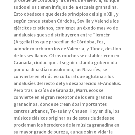
procede de Córdoba y la de Fez de Valencia, aunque
todos ellos tienen influjos de la escuela granadina.
Esto obedece a que desde principios del siglo XIII, y
según conquistaban Córdoba, Sevilla y Valencia los
ejércitos cristianos, comienza un éxodo masivo de
andalusíes que se distribuyeron entre Tlemcén
(Argelia) los que procedían de Córdoba, Fez,
adonde marcharon los de Valencia, y Túnez, destino
de los sevillanos. Otros muchos se establecieron en
Granada, ciudad que al seguir estando gobernada
por una dinastía musulmana, los Nazaríes, se
convierte en el núcleo cultural que aglutina a los
andalusíes del resto del ya desaparecido al-Andalus.
Pero tras la caída de Granada, Marruecos se
convierte en el gran receptor de los emigrantes
granadinos, donde se crean dos importantes
centros urbanos, Te-tuán y Chauen. Hoy en día, los
músicos clásicos originarios de estas ciudades se
proclaman los herederos de la música granadina en
su mayor grado de pureza, aunque sin olvidar la