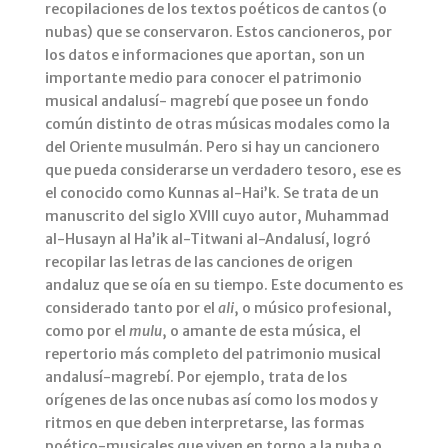
recopilaciones de los textos poéticos de cantos (o
nubas) que se conservaron. Estos cancioneros, por
los datos e informaciones que aportan, son un
importante medio para conocer el patrimonio
musical andalusí- magrebí que posee un fondo
común distinto de otras músicas modales como la
del Oriente musulmán. Pero si hay un cancionero
que pueda considerarse un verdadero tesoro, ese es
el conocido como Kunnas al-Hai’k. Se trata de un
manuscrito del siglo XVIII cuyo autor, Muhammad
al-Husayn al Ha’ik al-Titwani al-Andalusí, logró
recopilar las letras de las canciones de origen
andaluz que se oía en su tiempo. Este documento es
considerado tanto por el
ali
, o músico profesional,
como por el
mulu
, o amante de esta música, el
repertorio más completo del patrimonio musical
andalusí-magrebí. Por ejemplo, trata de los
orígenes de las once nubas así como los modos y
ritmos en que deben interpretarse, las formas
poético-musicales que viven en torno a la nuba o