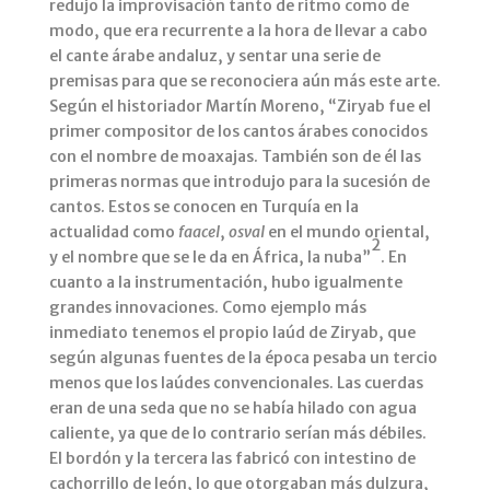
redujo la improvisación tanto de ritmo como de
modo, que era recurrente a la hora de llevar a cabo
el cante árabe andaluz, y sentar una serie de
premisas para que se reconociera aún más este arte.
Según el historiador Martín Moreno, “Ziryab fue el
primer compositor de los cantos árabes conocidos
con el nombre de moaxajas. También son de él las
primeras normas que introdujo para la sucesión de
cantos. Estos se conocen en Turquía en la
actualidad como
faacel
,
osval
en el mundo oriental,
2
y el nombre que se le da en África, la nuba”
. En
cuanto a la instrumentación, hubo igualmente
grandes innovaciones. Como ejemplo más
inmediato tenemos el propio laúd de Ziryab, que
según algunas fuentes de la época pesaba un tercio
menos que los laúdes convencionales. Las cuerdas
eran de una seda que no se había hilado con agua
caliente, ya que de lo contrario serían más débiles.
El bordón y la tercera las fabricó con intestino de
cachorrillo de león, lo que otorgaban más dulzura,