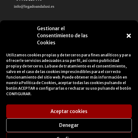
info@legadoandalusi.es
Gestionar el
Consentimiento de las
Cookies
Utilizamos cookies propias y de terceros para fines analíticos y para
ofrecerle servicios adecuados a su perfil, así como publicidad
propia y de terceros. La base de tratamiento es el consentimiento,
salvo en el caso de las cookies imprescindibles para el correcto
funcionamiento del sitio web. Puede obtener más información en
nuestra
Política de Cookies
, aceptar todas las cookies pulsando el
botón ACEPTAR o configurarlas o rechazar su uso pulsando el botón
CONFIGURAR.
Aceptar cookies
Aviso Legal
Política de privacidad
Política de Cookies
Portal de Transparencia
Denegar
Perfil del Contratante
Manual corporativo