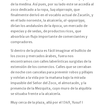
de la medina. Así pues, por su lado este se accedía al
zoco dedicado a la ropa,
Suq alqarraqin,
que
finalmente derivó en el vocablo actual de Zacatín, y
en el lado noroeste, la alcaicería,
al-qaysariyya,
dirían los andalusíes de la época, un mercado de
especias y de sedas, de productos ricos, que
absorbía un flujo importante de comerciantes y
compradores.
Si dentro de la plaza es fácil imaginar el bullicio de
los zocos y mercados árabes, fuera nos
encontramos con calles laberínticas surgidas de la
extensión de los comercios. Calles que se cerraban
de noche con cancelas para prevenir robos y pillajes
y volvían a la vida por la mañana bajo la mirada
impasible del Señor del Zoco, el almotacén, y la
presencia de la Mezquita, cuyo muro de la alquibla
se situaba frente a la alcaicería.
Muy cerca de la plaza, allá por el 1349, Yusuf I